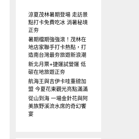
涼夏茂林暑期登場 走訪景
點打卡免費吃冰 消暑秘境
正夯
暑期檔期強強滾！茂林在
地店家聯手打卡熱點，打
造南台灣最夯旅遊新浪潮
新北月票+捷運試營運 低
碳在地旅遊正夯
航海王與吉伊卡哇重磅加
盟 今夏花東觀光亮點滿滿
從山到海 一場金針花與阿
美族野溪流水席的奇幻饗
宴