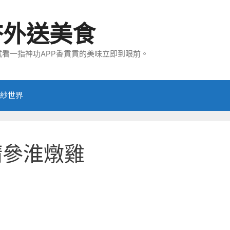
夯外送美食
看一指神功APP香貢貢的美味立即到眼前。
紗世界
精參淮燉雞