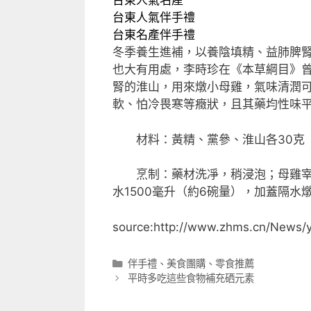
台東人氣名產
台東人氣伴手禮
台東名產伴手禮
冬季養生進補，以養陰填精、益肺脾
也大有用處，李時珍在《本草綱目》曾
腎的淮山，用來燉小母雞，氣味清潤
軟、怕冷畏寒等癥狀，且其藥均性味
材料：黃精、黨參、淮山各30克（
烹制：藥材洗凈，稍浸泡；母雞宰洗
水1500毫升（約6碗量），加蓋隔水
source:http://www.zhms.cn/News/
分
伴手禮
、
美食團購
、
零食推薦
類
平時多吃這些食物補充硒元素