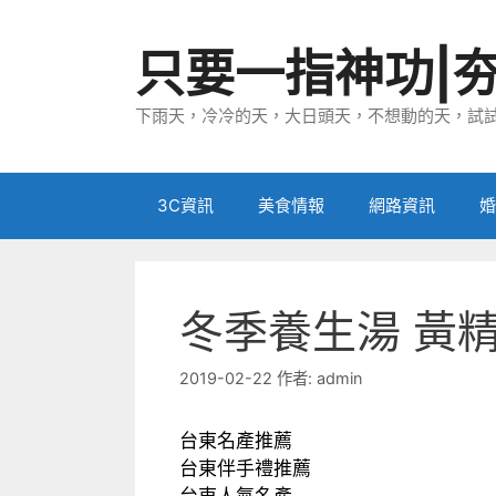
跳
至
只要一指神功|
主
要
下雨天，冷冷的天，大日頭天，不想動的天，試試
內
容
3C資訊
美食情報
網路資訊
婚
冬季養生湯 黃
2019-02-22
作者:
admin
台東名產推薦
台東伴手禮推薦