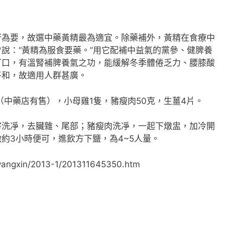
腎為要，故選中藥黃精最為適宜。除藥補外，黃精在食療中
說：“黃精為服食要藥。”用它配補中益氣的黨參、健脾養
可口，有溫腎補脾養氣之功，能緩解冬季體倦乏力、腰膝酸
平和，故適用人群甚廣。
中藥店有售），小母雞1隻，豬瘦肉50克，生薑4片。
凈，去臟雜、尾部；豬瘦肉洗凈，一起下燉盅，加冷開
燉約3小時便可，進飲方下鹽，為4~5人量。
yangxin/2013-1/201311645350.htm