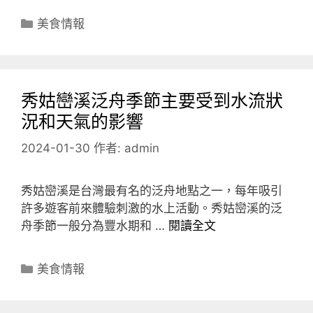
分
美食情報
類
秀姑巒溪泛舟季節主要受到水流狀
況和天氣的影響
2024-01-30
作者:
admin
秀姑巒溪是台灣最有名的泛舟地點之一，每年吸引
許多遊客前來體驗刺激的水上活動。秀姑巒溪的泛
舟季節一般分為豐水期和 …
閱讀全文
分
美食情報
類