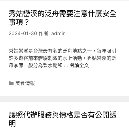
秀姑巒溪的泛舟需要注意什麼安全
事項？
2024-01-30
作者:
admin
秀姑巒溪是台灣最有名的泛舟地點之一，每年吸引
許多遊客前來體驗刺激的水上活動。秀姑巒溪的泛
舟季節一般分為豐水期和 …
閱讀全文
分
美食情報
類
護照代辦服務與價格是否有公開透
明