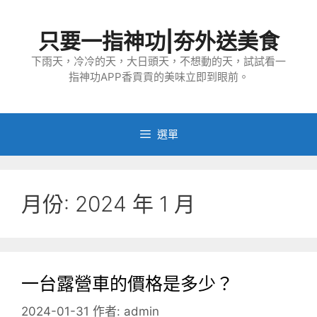
跳
至
只要一指神功|夯外送美食
主
要
下雨天，冷冷的天，大日頭天，不想動的天，試試看一
指神功APP香貢貢的美味立即到眼前。
內
容
選單
月份:
2024 年 1 月
一台露營車的價格是多少？
2024-01-31
作者:
admin