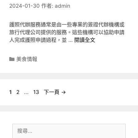
2024-01-30
作者:
admin
護照代辦服務通常是由一些專業的簽證代辦機構或
旅行代理公司提供的服務。這些機構可以協助申請
人完成護照申請過程，並 …
閱讀全文
分
美食情報
類
頁
頁
頁
1
2
...
13
下一頁
→
面
面
面
搜
尋: