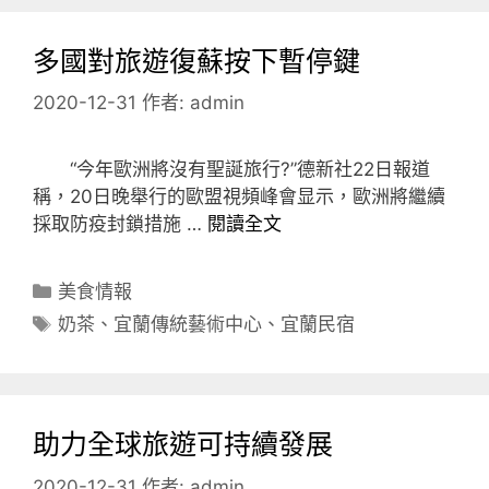
多國對旅遊復蘇按下暫停鍵
2020-12-31
作者:
admin
“今年歐洲將沒有聖誕旅行?”德新社22日報道
稱，20日晚舉行的歐盟視頻峰會显示，歐洲將繼續
採取防疫封鎖措施 …
閱讀全文
分
美食情報
類
標
奶茶
、
宜蘭傳統藝術中心
、
宜蘭民宿
籤
助力全球旅遊可持續發展
2020-12-31
作者:
admin