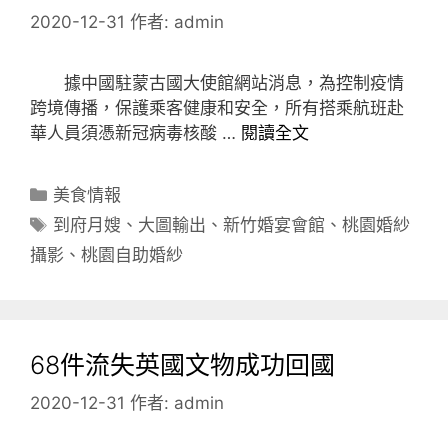
2020-12-31
作者:
admin
據中國駐蒙古國大使館網站消息，為控制疫情
跨境傳播，保護乘客健康和安全，所有搭乘航班赴
華人員須憑新冠病毒核酸 …
閱讀全文
分
美食情報
類
標
到府月嫂
、
大圖輸出
、
新竹婚宴會館
、
桃園婚紗
籤
攝影
、
桃園自助婚紗
68件流失英國文物成功回國
2020-12-31
作者:
admin