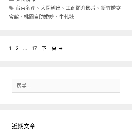
類
標
台東名產
、
大圖輸出
、
工商簡介影片
、
新竹婚宴
籤
會館
、
桃園自助婚紗
、
牛軋糖
頁
頁
頁
1
2
...
17
下一頁
→
面
面
面
搜
尋:
近期文章