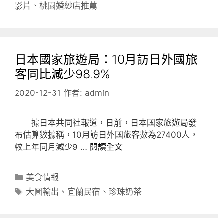
籤
影片
、
桃園婚紗店推薦
日本國家旅遊局：10月訪日外國旅
客同比減少98.9%
2020-12-31
作者:
admin
據日本共同社報道，日前，日本國家旅遊局發
布估算數據稱，10月訪日外國旅客數為27400人，
較上年同月減少9 …
閱讀全文
分
美食情報
類
標
大圖輸出
、
宜蘭民宿
、
珍珠奶茶
籤