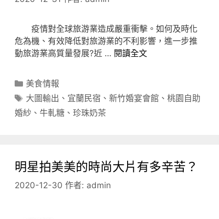
疫情對全球旅游業造成嚴重衝擊。如何及時化
危為機、有效降低對旅游業的不利影響，進一步推
動旅游業高質量發展?近 …
閱讀全文
分
美食情報
類
標
大圖輸出
、
宜蘭民宿
、
新竹婚宴會館
、
桃園自助
籤
婚紗
、
牛軋糖
、
珍珠奶茶
明星拍美美的時尚大片有多辛苦？
2020-12-30
作者:
admin