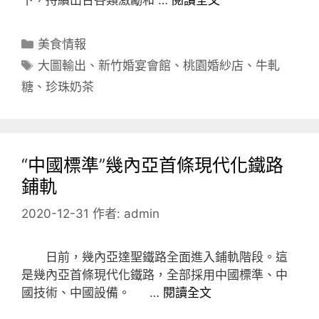
分
美食情報
類
標
大圖輸出
、
新竹婚宴會館
、
桃園婚紗店
、
牛軋
籤
糖
、
珍珠奶茶
“中國標準”幾內亞首條現代化鐵路
鋪軌
2020-12-31
作者:
admin
日前，幾內亞達聖鐵路全面進入鋪軌階段。這
是幾內亞首條現代化鐵路，全部採用中國標準、中
國技術、中國設備。 …
閱讀全文