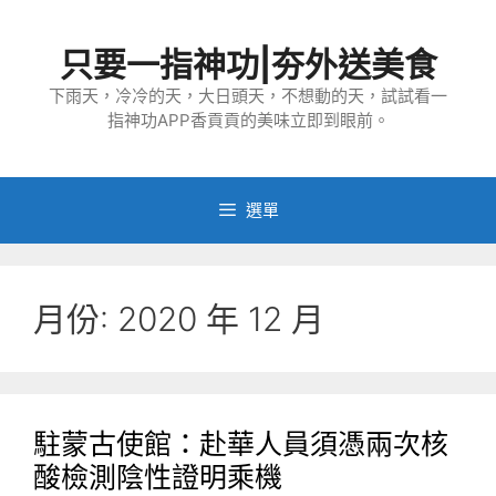
跳
至
只要一指神功|夯外送美食
主
要
下雨天，冷冷的天，大日頭天，不想動的天，試試看一
指神功APP香貢貢的美味立即到眼前。
內
容
選單
月份:
2020 年 12 月
駐蒙古使館：赴華人員須憑兩次核
酸檢測陰性證明乘機