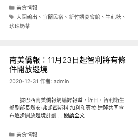
分
美食情報
類
標
大圖輸出
、
宜蘭民宿
、
新竹婚宴會館
、
牛軋糖
、
籤
珍珠奶茶
南美僑報：11月23日起智利將有條
件開放邊境
2020-12-31
作者:
admin
據巴西南美僑報網編譯報道，近日，智利衛生
部副部長鬍安·弗朗西斯科·加利和寶拉·達薩共同宣
布逐步開放邊境計劃 …
閱讀全文
分
美食情報