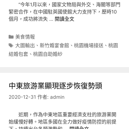
“今年1月以來，國家文物局與外交、海關等部門
緊密合作，在中國駐英國使館大力支持下，歷時10
個月，成功將流失 …
閱讀全文
分
美食情報
類
標
大圖輸出
、
新竹婚宴會館
、
桃園機場接送
、
桃園
籤
結婚包套
、
桃園自助婚紗
中東旅游業顯現逐步恢復勢頭
2020-12-31
作者:
admin
近期，作為中東地區重要經濟支柱的旅游業開
始緩慢好轉。地區多國在全力做好疫情防控的前提
下，持續出台各類激勵和 …
閱讀全文