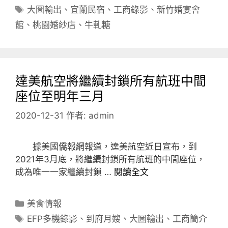
類
標
大圖輸出
、
宜蘭民宿
、
工商錄影
、
新竹婚宴會
籤
館
、
桃園婚紗店
、
牛軋糖
達美航空將繼續封鎖所有航班中間
座位至明年三月
2020-12-31
作者:
admin
據美國僑報網報道，達美航空近日宣布，到
2021年3月底，將繼續封鎖所有航班的中間座位，
成為唯一一家繼續封鎖 …
閱讀全文
分
美食情報
類
標
EFP多機錄影
、
到府月嫂
、
大圖輸出
、
工商簡介