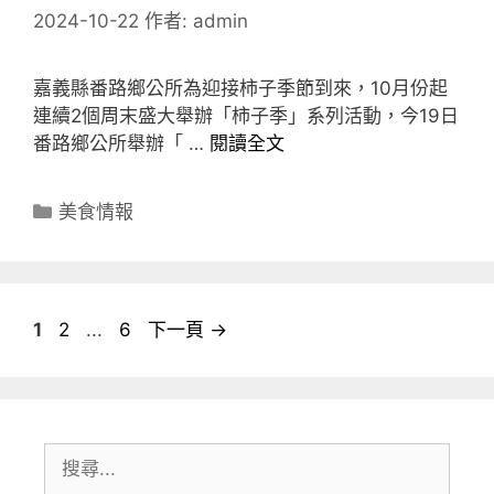
2024-10-22
作者:
admin
嘉義縣番路鄉公所為迎接柿子季節到來，10月份起
連續2個周末盛大舉辦「柿子季」系列活動，今19日
番路鄉公所舉辦「 …
閱讀全文
分
美食情報
類
頁
頁
頁
1
2
...
6
下一頁
→
面
面
面
搜
尋: