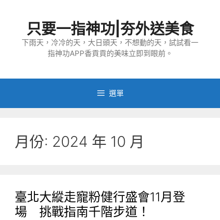
跳
至
只要一指神功|夯外送美食
主
要
下雨天，冷冷的天，大日頭天，不想動的天，試試看一
指神功APP香貢貢的美味立即到眼前。
內
容
選單
月份:
2024 年 10 月
臺北大縱走寵粉健行盛會11月登
場 挑戰指南千階步道！