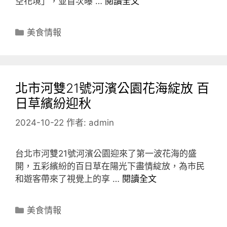
空花境」，並首次曝 …
閱讀全文
分
美食情報
類
北市河雙21號河濱公園花海綻放 百
日草繽紛迎秋
2024-10-22
作者:
admin
台北市河雙21號河濱公園迎來了第一波花海的盛
開，五彩繽紛的百日草在陽光下盡情綻放，為市民
和遊客帶來了視覺上的享 …
閱讀全文
分
美食情報
類