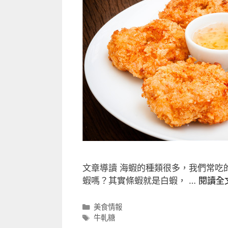
文章導讀 海蝦的種類很多，我們常吃
蝦嗎？其實條蝦就是白蝦， …
閱讀全
分
美食情報
類
標
牛軋糖
籤