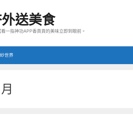
夯外送美食
看一指神功APP香貢貢的美味立即到眼前。
紗世界
 月