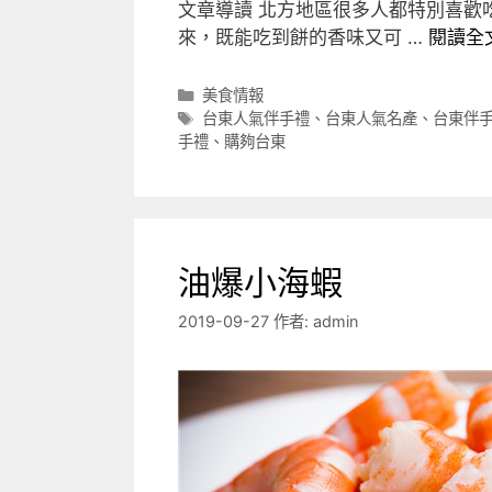
文章導讀 北方地區很多人都特別喜歡
來，既能吃到餅的香味又可 …
閱讀全
分
美食情報
類
標
台東人氣伴手禮
、
台東人氣名產
、
台東伴
籤
手禮
、
購夠台東
油爆小海蝦
2019-09-27
作者:
admin