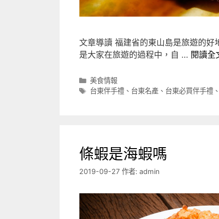
文章導讀 福建省的東山島是旅遊的好
是大家在旅遊的過程中，自 …
閱讀全
分
美食情報
類
標
台東伴手禮
、
台東名產
、
台東必買伴手禮
籤
條蝦是海蝦嗎
2019-09-27
作者:
admin