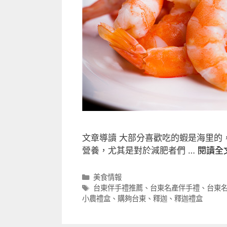
文章導讀 大部分喜歡吃的蝦是海里的
營養，尤其是對於減肥者們 …
閱讀全
分
美食情報
類
標
台東伴手禮推薦
、
台東名產伴手禮
、
台東
籤
小農禮盒
、
購夠台東
、
釋迦
、
釋迦禮盒