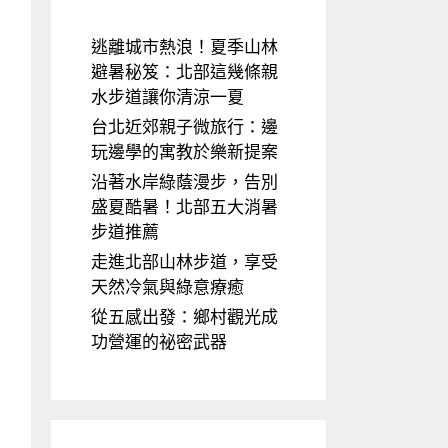
逃離城市熱浪！夏季山林
避暑秘笈：北部這幾條親
水步道讓你清涼一夏
台北近郊親子微旅行：邊
玩邊學的寓教於樂新提案
沿著水岸綠蔭漫步，告別
盛夏酷暑！北部五大消暑
步道推薦
走進北部山林步道，享受
天然冷氣與綠意療癒
從五感出發：鄉村觀光成
功營運的祕密武器