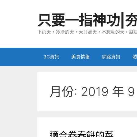
跳
至
只要一指神功|
主
要
下雨天，冷冷的天，大日頭天，不想動的天，試試
內
容
3C資訊
美食情報
網路資訊
婚
月份:
2019 年 9
適合卷春餅的菜