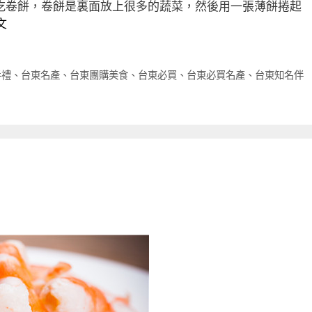
吃卷餅，卷餅是裏面放上很多的蔬菜，然後用一張薄餅捲起
文
手禮
、
台東名產
、
台東團購美食
、
台東必買
、
台東必買名產
、
台東知名伴