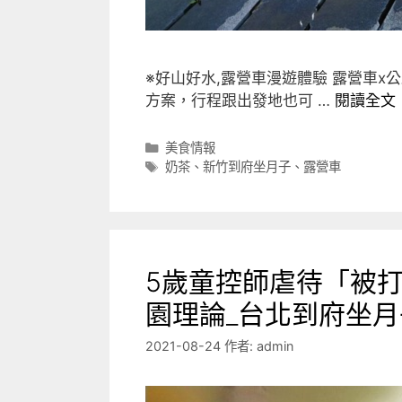
※好山好水,露營車漫遊體驗 露營車
方案，行程跟出發地也可 …
閱讀全文
分
美食情報
類
標
奶茶
、
新竹到府坐月子
、
露營車
籤
5歲童控師虐待「被
園理論_台北到府坐月
2021-08-24
作者:
admin