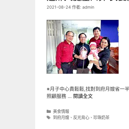
2021-08-24
作者:
admin
※月子中心貴鬆鬆,找對到府月嫂省一半
照顧服務 …
閱讀全文
分
美食情報
類
標
到府月嫂
、
反光背心
、
珍珠奶茶
籤