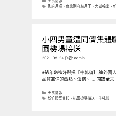
分
美食情報
類
標
到府月嫂
、
台北到府坐月子
、
大圖輸出
、
籤
小四男童遭同儕集體毆
園機場接送
2021-08-24
作者:
admin
※過年送禮好選擇【牛軋糖】,連外國
品質兼備的西點、蛋糕、 …
閱讀全文
分
美食情報
類
標
新竹婚宴會館
、
桃園機場接送
、
牛軋糖
籤