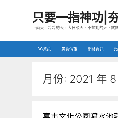
跳
至
只要一指神功|
主
要
下雨天，冷冷的天，大日頭天，不想動的天，試試
內
容
3C資訊
美食情報
網路資訊
婚
月份:
2021 年 8
嘉市文化公園噴水池藏