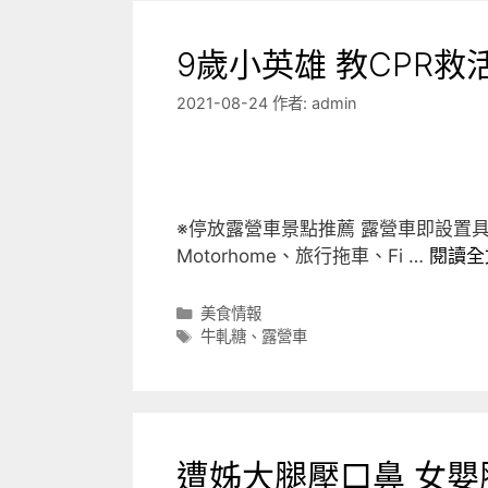
9歲小英雄 教CPR救
2021-08-24
作者:
admin
※停放露營車景點推薦 露營車即設置
Motorhome、旅行拖車、Fi …
閱讀全
分
美食情報
類
標
牛軋糖
、
露營車
籤
遭姊大腿壓口鼻 女嬰