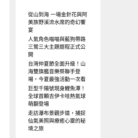
從山到海 一場金針花與阿
美族野溪流水席的奇幻饗
宴
人氣角色喵喵與藍狗帶路
三鶯三大主題遊程正式公
開
台灣仲夏節全面升級！山
海雙旗艦音樂祭聯手登
場，今夏最強活動一次看
巨型千陽號現身鯉魚潭！
全球首顆吉伊卡哇熱氣球
萌翻登場
走訪瀑布景觀步道，捕捉
仙氣美照與療癒心靈的秘
境之旅