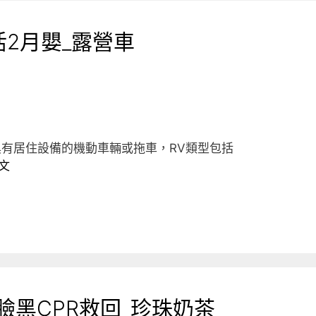
活2月嬰_露營車
具有居住設備的機動車輛或拖車，RV類型包括
文
臉黑CPR救回_珍珠奶茶