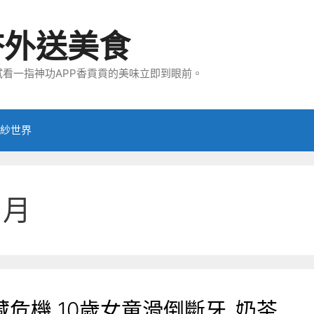
夯外送美食
看一指神功APP香貢貢的美味立即到眼前。
紗世界
 月
危機 10歲女童滑倒斷牙_奶茶