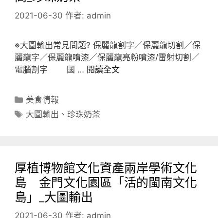
2021-06-30
作者:
admin
※大圖輸出常見問題? 保麗龍割字／保麗龍切割／保
麗龍字／保麗龍噴漆／保麗龍亮粉噴漆/雷射切割／
電腦割字 國 …
閱讀全文
分
美食情報
類
標
大圖輸出
、
珍珠奶茶
籤
厚植博物館文化資產兩岸學術文化
島 金門文化園區「活的閩南文化
島」_大圖輸出
2021-06-30
作者:
admin