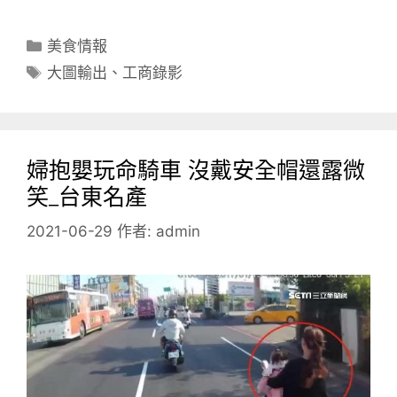
分
美食情報
類
標
大圖輸出
、
工商錄影
籤
婦抱嬰玩命騎車 沒戴安全帽還露微
笑_台東名產
2021-06-29
作者:
admin