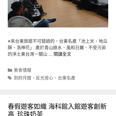
※來台東旅遊不可錯過的，台東名產「池上米、地瓜
酥、洛神花」 產於青山綠水、風和日麗、不受污染
的淨土東台灣－關山 …
閱讀全文
分
美食情報
類
標
到府月嫂
、
反光背心
、
台東名產
籤
春假遊客如織 海科館入館遊客創新
高_珍珠奶茶