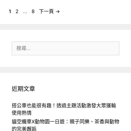
頁
頁
頁
1
2
...
8
下一頁
→
面
面
面
搜
尋:
近期文章
搭公車也能很有趣！透過主題活動激發大眾運輸
使用熱情
貓空纜車X動物園一日遊：親子同樂、茶香與動物
的完美邂逅