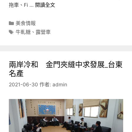
拖車、Fi …
閱讀全文
分
美食情報
類
標
牛軋糖
、
露營車
籤
兩岸冷和 金門夾縫中求發展_台東
名產
2021-06-30
作者:
admin