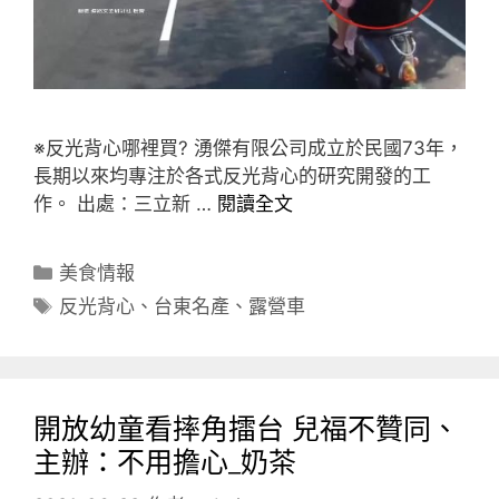
※反光背心哪裡買? 湧傑有限公司成立於民國73年，
長期以來均專注於各式反光背心的研究開發的工
作。 出處：三立新 …
閱讀全文
分
美食情報
類
標
反光背心
、
台東名產
、
露營車
籤
開放幼童看摔角擂台 兒福不贊同、
主辦：不用擔心_奶茶