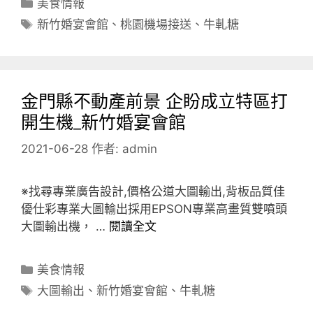
分
美食情報
類
標
新竹婚宴會館
、
桃園機場接送
、
牛軋糖
籤
金門縣不動產前景 企盼成立特區打
開生機_新竹婚宴會館
2021-06-28
作者:
admin
※找尋專業廣告設計,價格公道大圖輸出,背板品質佳
優仕彩專業大圖輸出採用EPSON專業高畫質雙噴頭
大圖輸出機， …
閱讀全文
分
美食情報
類
標
大圖輸出
、
新竹婚宴會館
、
牛軋糖
籤