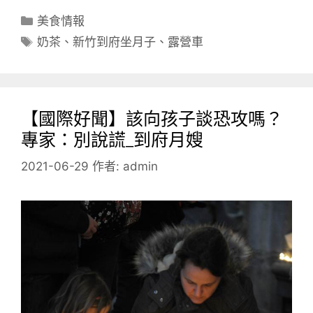
分
美食情報
類
標
奶茶
、
新竹到府坐月子
、
露營車
籤
【國際好聞】該向孩子談恐攻嗎？
專家：別說謊_到府月嫂
2021-06-29
作者:
admin