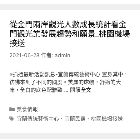
從金門兩岸觀光人數成長統計看金
門觀光業發展趨勢和願景_桃園機場
接送
2021-06-28
作者:
admin
※抓週最新活動訊息-宜蘭傳統藝術中心 置身其中，
彷彿來到了不同的國度。美麗的床幔，舒適的大
床，全白的底色配雅致 …
閱讀全文
分
美食情報
類
標
宜蘭傳統藝術中心
、
宜蘭民宿
、
桃園機場接送
籤