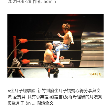
2021-06-29
作者:
admin
※坐月子經驗談-新竹到府坐月子媽媽心得分享與交
流 愛寶貝-具有專業證照(證書)及褓母經驗的月嫂幫
您坐月子 &n …
閱讀全文