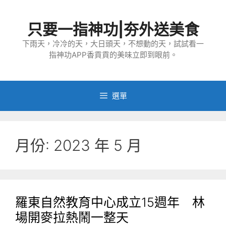
跳
至
只要一指神功|夯外送美食
主
要
下雨天，冷冷的天，大日頭天，不想動的天，試試看一
指神功APP香貢貢的美味立即到眼前。
內
容
選單
月份:
2023 年 5 月
羅東自然教育中心成立15週年 林
場開麥拉熱鬧一整天