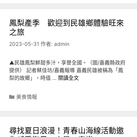
鳳梨產季 歡迎到民雄鄉體驗旺來
之旅
2023-05-31
作者:
admin
▲民雄鳳梨鮮甜多汁，享譽全國。（圖/嘉義縣政府
提供） 記者蔡佳坊/嘉義報導 嘉義民雄被稱為「鳳
梨的故鄉」，時值 …
閱讀全文
分
美食情報
類
尋找夏日浪漫！青春山海線活動邀