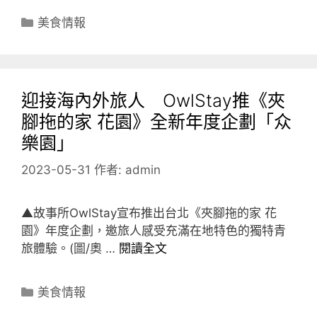
分
美食情報
類
迎接海內外旅人 OwlStay推《夾
腳拖的家 花園》全新年度企劃「众
樂園」
2023-05-31
作者:
admin
▲故事所OwlStay宣布推出台北《夾腳拖的家 花
園》年度企劃，邀旅人感受充滿在地特色的獨特青
旅體驗。(圖/奧 …
閱讀全文
分
美食情報
類