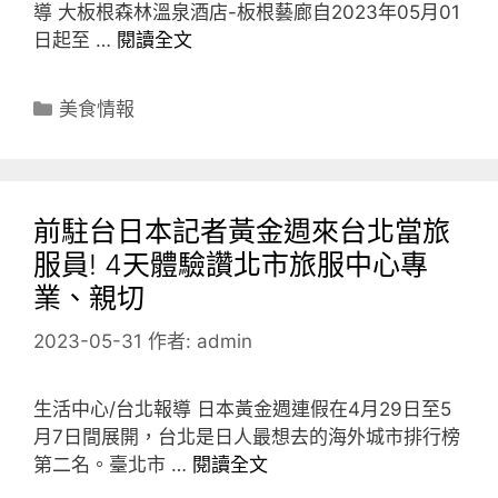
導 大板根森林溫泉酒店-板根藝廊自2023年05月01
日起至 …
閱讀全文
分
美食情報
類
前駐台日本記者黃金週來台北當旅
服員! 4天體驗讚北市旅服中心專
業、親切
2023-05-31
作者:
admin
生活中心/台北報導 日本黃金週連假在4月29日至5
月7日間展開，台北是日人最想去的海外城市排行榜
第二名。臺北市 …
閱讀全文