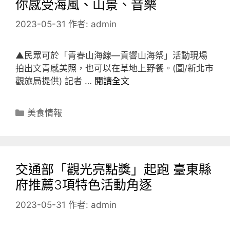
你感受海風、山景、音樂
2023-05-31
作者:
admin
▲民眾可於「青春山海線—貢響山海祭」活動現場
拍出文青感美照，也可以在草地上野餐。(圖/新北市
觀旅局提供) 記者 …
閱讀全文
分
美食情報
類
交通部「觀光亮點獎」起跑 臺東縣
府推薦3項特色活動角逐
2023-05-31
作者:
admin