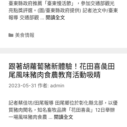
臺東縣政府推薦「臺東慢活節」，參加交通部觀光
亮點獎評選。(圖/臺東縣政府提供) 記者池文中/臺東
報導 交通部觀 …
閱讀全文
分
美食情報
類
跟著胡蘿蔔豬新體驗！花田喜彘田
尾風味豬肉食農教育活動吸睛
2023-05-31
作者:
admin
記者蔡佳坊/田尾報導 田尾鄉位於彰化縣北部，以優
質豬肉聞名，知名畜牧品牌「花田喜彘」12日舉辦
一場風味豬肉食農 …
閱讀全文