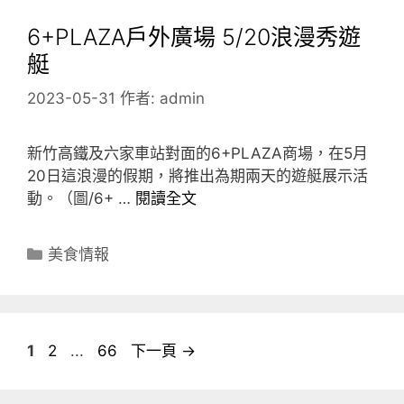
6+PLAZA戶外廣場 5/20浪漫秀遊
艇
2023-05-31
作者:
admin
新竹高鐵及六家車站對面的6+PLAZA商場，在5月
20日這浪漫的假期，將推出為期兩天的遊艇展示活
動。（圖/6+ …
閱讀全文
分
美食情報
類
頁
頁
頁
1
2
...
66
下一頁
→
面
面
面