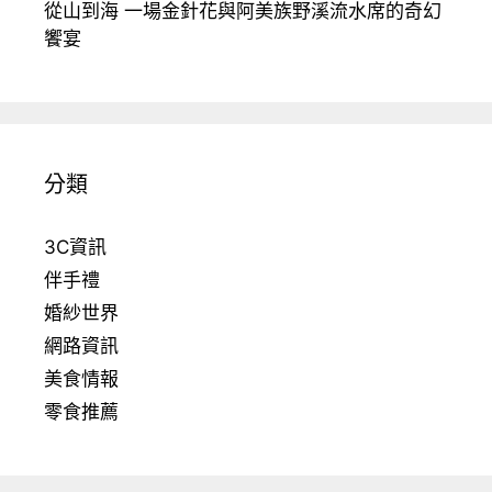
從山到海 一場金針花與阿美族野溪流水席的奇幻
饗宴
分類
3C資訊
伴手禮
婚紗世界
網路資訊
美食情報
零食推薦