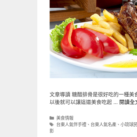
文章導讀 糖醋排骨是很好吃的一種美
以後就可以讓這道美食吃起 …
閱讀全
分
美食情報
類
標
台東人氣伴手禮
、
台東人氣名產
、
小琉球
籤
影