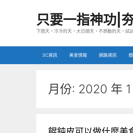
跳
至
只要一指神功|
主
要
下雨天，冷冷的天，大日頭天，不想動的天，試試
內
容
3C資訊
美食情報
網路資訊
婚
月份:
2020 年 1
餛鈍皮可以做什麼美