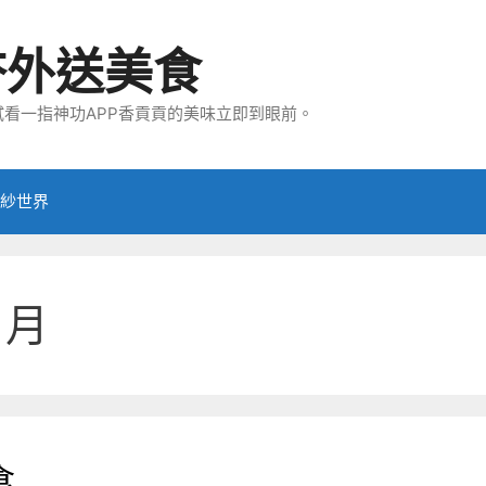
夯外送美食
看一指神功APP香貢貢的美味立即到眼前。
紗世界
 月
食