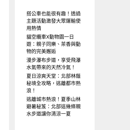
搭公車也能很有趣！透過
主題活動激發大眾運輸使
用熱情
貓空纜車X動物園一日
遊：親子同樂、茶香與動
物的完美邂逅
漫步瀑布步道，享受飛瀑
水氣帶來的天然冷氣！
夏日涼爽天堂：北部林蔭
秘境全攻略，逃離都市熱
浪！
逃離城市熱浪！夏季山林
避暑秘笈：北部這幾條親
水步道讓你清涼一夏