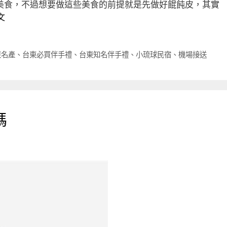
美食，不過想要做這些美食的前提就是先做好餛飩皮，其實
文
東名產
、
台東必買伴手禮
、
台東知名伴手禮
、
小琉球民宿
、
機場接送
嗎