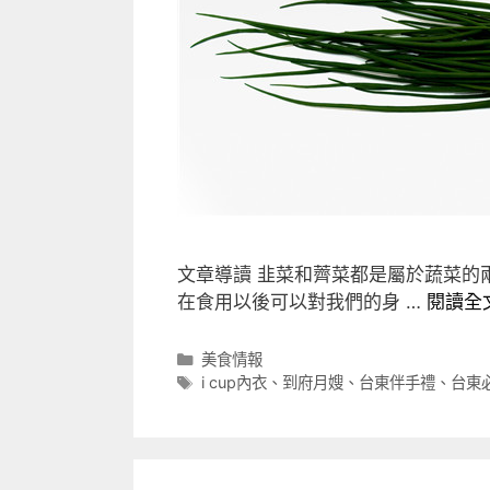
文章導讀 韭菜和薺菜都是屬於蔬菜的
在食用以後可以對我們的身 …
閱讀全
分
美食情報
類
標
i cup內衣
、
到府月嫂
、
台東伴手禮
、
台東
籤