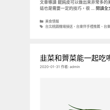
文章導讀 餛飩皮可以做出來非常多的
這也是需要一定的技巧，很 …
閱讀全
分
美食情報
類
標
台北桃園機場接送
、
台東伴手禮推薦
、
台
籤
韭菜和薺菜能一起吃
2020-01-31
作者:
admin