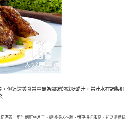
食，但這道美食當中最為關鍵的就糖醋汁，當汁水在調製好
文
民宿海景
、
新竹到府坐月子
、
機場接送推薦
、
租車接送服務
、
迎娶婚禮錄