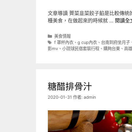
文章導讀 薺菜韭菜餃子餡是比較傳統
種美食，在做起來的時候就 …
閱讀全
分
美食情報
類
標
f 罩杯內衣
、
g cup內衣
、
台南到府坐月子
籤
影mv
、
小琉球民宿套裝行程
、
購夠台東
、
高
糖醋排骨汁
2020-01-31
作者:
admin