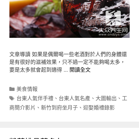
文章導讀 如果是偶爾喝一些老酒對於人們的身體還
是有很好的滋補效果，只不過一定不能夠喝太多，
要是太多就會起到適得 …
閱讀全文
分
美食情報
類
標
台東人氣伴手禮
、
台東人氣名產
、
大圖輸出
、
工
籤
商簡介影片
、
新竹到府坐月子
、
迎娶婚禮錄影