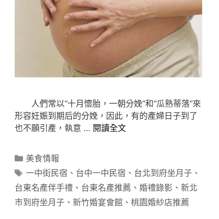
人們常以“十月懷胎，一朝分娩”和“瓜熟蒂落”來
形容妊娠到期后的分娩，因此，有的產婦日子到了
也不願引產，執意 …
閱讀全文
分
美食情報
類
標
一中街民宿
、
台中一中民宿
、
台北到府坐月子
、
籤
台東名產伴手禮
、
台東名產推薦
、
婚禮錄影
、
新北
市到府坐月子
、
新竹婚宴會館
、
桃園婚紗店推薦