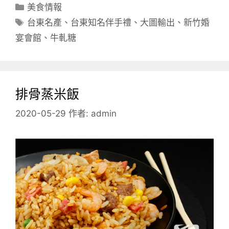
分
美食情報
類
標
台東名產
、
台東知名伴手禮
、
大圖輸出
、
新竹婚
籤
宴會館
、
牛軋糖
排骨蒸米飯
2020-05-29
作者:
admin