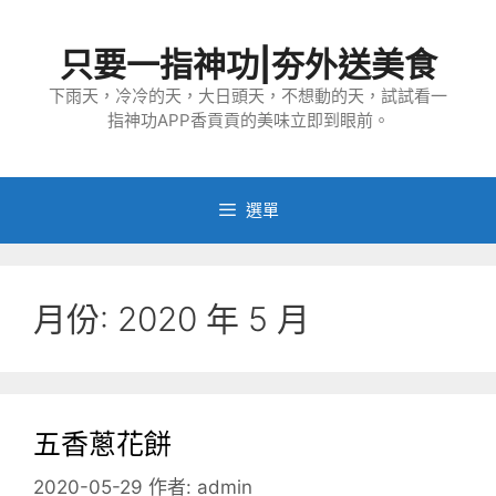
跳
至
只要一指神功|夯外送美食
主
要
下雨天，冷冷的天，大日頭天，不想動的天，試試看一
指神功APP香貢貢的美味立即到眼前。
內
容
選單
月份:
2020 年 5 月
五香蔥花餅
2020-05-29
作者:
admin