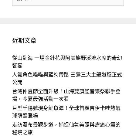
尋:
近期文章
從山到海 一場金針花與阿美族野溪流水席的奇幻
饗宴
人氣角色喵喵與藍狗帶路 三鶯三大主題遊程正式
公開
台灣仲夏節全面升級！山海雙旗艦音樂祭聯手登
場，今夏最強活動一次看
巨型千陽號現身鯉魚潭！全球首顆吉伊卡哇熱氣
球萌翻登場
走訪瀑布景觀步道，捕捉仙氣美照與療癒心靈的
秘境之旅