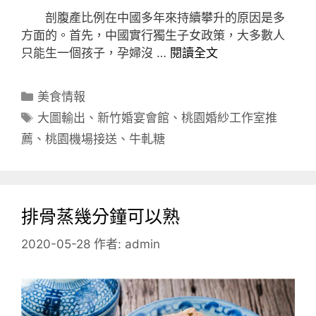
剖腹產比例在中國多年來持續攀升的原因是多
方面的。首先，中國實行獨生子女政策，大多數人
只能生一個孩子，孕婦沒 …
閱讀全文
分
美食情報
類
標
大圖輸出
、
新竹婚宴會館
、
桃園婚紗工作室推
籤
薦
、
桃園機場接送
、
牛軋糖
排骨蒸幾分鐘可以熟
2020-05-28
作者:
admin