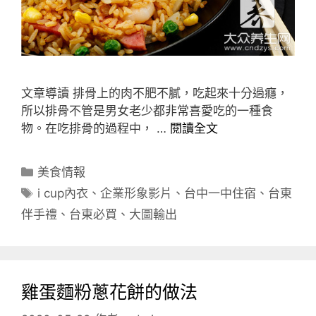
文章導讀 排骨上的肉不肥不膩，吃起來十分過癮，
所以排骨不管是男女老少都非常喜愛吃的一種食
物。在吃排骨的過程中， …
閱讀全文
分
美食情報
類
標
i cup內衣
、
企業形象影片
、
台中一中住宿
、
台東
籤
伴手禮
、
台東必買
、
大圖輸出
雞蛋麵粉蔥花餅的做法