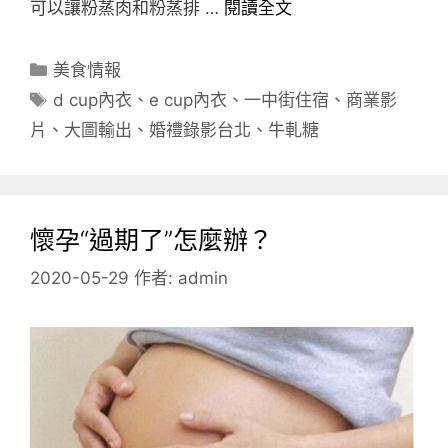
可以讓粉蒸肉和粉蒸排 …
閱讀全文
分
美食情報
類
標
d cup內衣
、
e cup內衣
、
一中街住宿
、
商業影
籤
片
、
大圖輸出
、
婚禮錄影台北
、
牛軋糖
懷孕“過期了”怎麼辦？
2020-05-29
作者:
admin