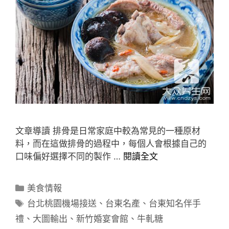
文章導讀 排骨是日常家庭中較為常見的一種原材
料，而在這做排骨的過程中，每個人會根據自己的
口味偏好選擇不同的製作 …
閱讀全文
分
美食情報
類
標
台北桃園機場接送
、
台東名產
、
台東知名伴手
籤
禮
、
大圖輸出
、
新竹婚宴會館
、
牛軋糖