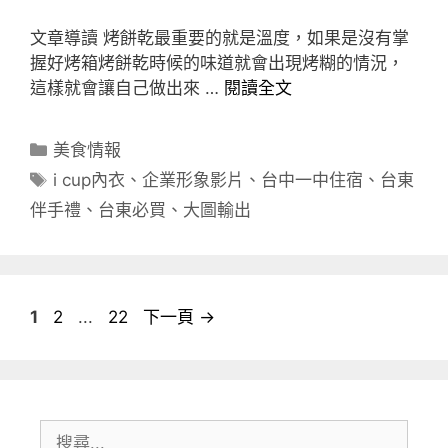
文章導讀 烤餅乾最重要的就是溫度，如果是沒有掌
握好烤箱烤餅乾時候的味道就會出現烤糊的情況，
這樣就會讓自己做出來 …
閱讀全文
分
美食情報
類
標
i cup內衣
、
企業形象影片
、
台中一中住宿
、
台東
籤
伴手禮
、
台東必買
、
大圖輸出
頁
頁
頁
1
2
...
22
下一頁
→
面
面
面
搜