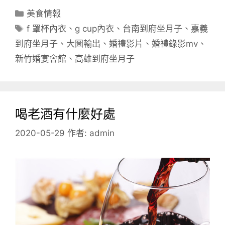
分
美食情報
類
標
f 罩杯內衣
、
g cup內衣
、
台南到府坐月子
、
嘉義
籤
到府坐月子
、
大圖輸出
、
婚禮影片
、
婚禮錄影mv
、
新竹婚宴會館
、
高雄到府坐月子
喝老酒有什麼好處
2020-05-29
作者:
admin