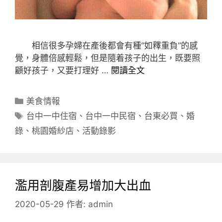
相信很多孕婦在產後都會有種“如釋重負”的感
覺，身體倍感輕鬆，但是隨着孩子的出生，既要照
顧好孩子，又要打理好 …
閱讀全文
分
美食情報
類
標
台中一中住宿
、
台中一中民宿
、
台東必買
、
婚
籤
錄
、
桃園婚紗店
、
活動錄影
濫用剖腹產易增加大出血
2020-05-29
作者:
admin