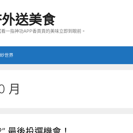
夯外送美食
看一指神功APP香貢貢的美味立即到眼前。
紗世界
0 月
2” 最後投選機會！