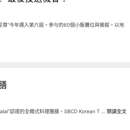
至尊”今年邁入第六屆。參与的60個小販攤位與餐館，以地
團膳
“Halal“認證的全韓式料理團膳，SBCD Korean T …
閱讀全文