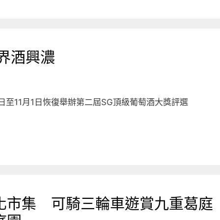
界酒興濃
8日至11月1日恢復舉辦第二屆SG頂級葡萄酒大獎評選
化市集 可騎三輪車遊賞九重葛庭