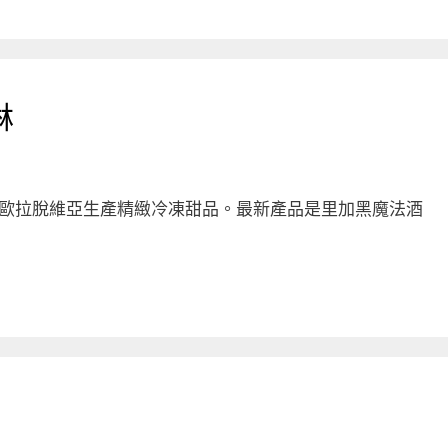
淋
材，在北歐拉脫維亞生產精緻冷凍甜品。最新產品是里加黑魔法酒