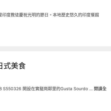
，是印度教徒慶祝光明的節日。本地歷史悠久的印度餐館
日式美食
8 S550326 開設在實龍崗鄰里的Gusta Sourdo …
閱讀全