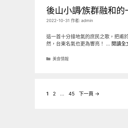
後山小調∕族群融和
2022-10-31
作者:
admin
這一首十分接地氣的庶民之歌，把甫於
然，台東名氣也更為響亮！ …
閱讀全
分
美食情報
類
頁
頁
頁
1
2
...
45
下一頁
→
面
面
面