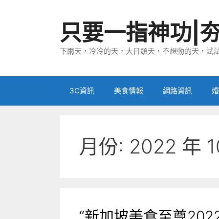
跳
至
只要一指神功|
主
要
下雨天，冷冷的天，大日頭天，不想動的天，試試
內
容
3C資訊
美食情報
網路資訊
婚
月份:
2022 年 1
“新加坡美食至尊202