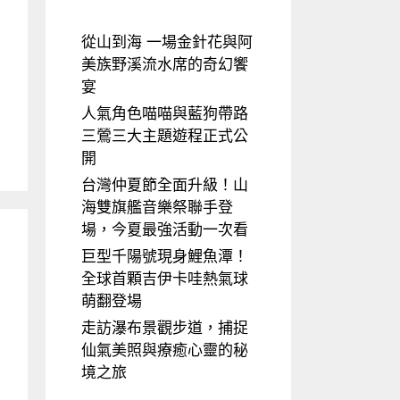
從山到海 一場金針花與阿
美族野溪流水席的奇幻饗
宴
人氣角色喵喵與藍狗帶路
三鶯三大主題遊程正式公
開
台灣仲夏節全面升級！山
海雙旗艦音樂祭聯手登
場，今夏最強活動一次看
巨型千陽號現身鯉魚潭！
全球首顆吉伊卡哇熱氣球
萌翻登場
走訪瀑布景觀步道，捕捉
仙氣美照與療癒心靈的秘
境之旅