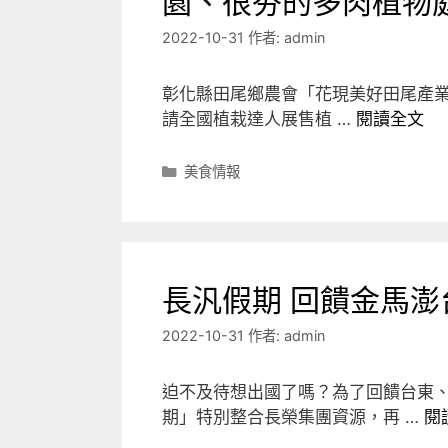
園、很夯的多肉植物
2022-10-31
作者:
admin
彰化縣田尾鄉農會「花現美好田尾產業
請全國植栽達人展售植 …
閱讀全文
分
美食情報
類
長汎假期 回饋金馬澎
2022-10-31
作者:
admin
迫不及待想出國了嗎？為了回饋台東
期」特別整合長榮集團資源，再 …
閱