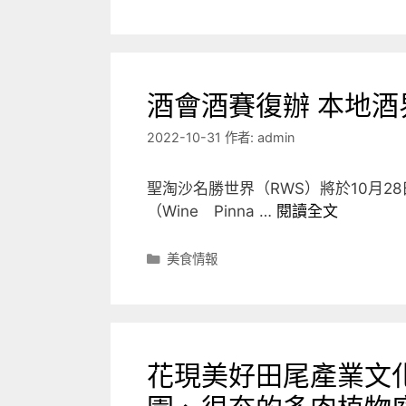
類
酒會酒賽復辦 本地酒
2022-10-31
作者:
admin
聖淘沙名勝世界（RWS）將於10月2
（Wine Pinna …
閱讀全文
分
美食情報
類
花現美好田尾產業文