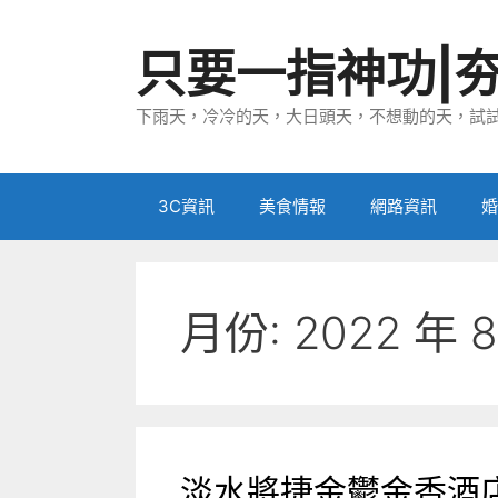
跳
至
只要一指神功|
主
要
下雨天，冷冷的天，大日頭天，不想動的天，試試
內
容
3C資訊
美食情報
網路資訊
婚
月份:
2022 年 
淡水將捷金鬱金香酒店