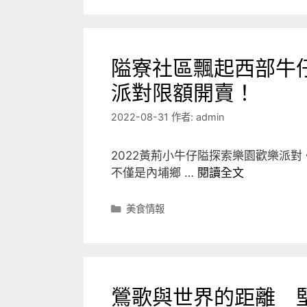
隘寮社區飄起西部牛
派對限額開賣！
2022-08-31
作者:
admin
2022黃荊小牛仔隘探索樂園歡樂派對。
不僅是內埔鄉 …
閱讀全文
分
美食情報
類
鶯歌與世界的距離 