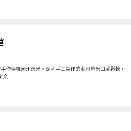
館
持手作傳統潮州燒米。深利手工製作的潮州燒米口感鬆軟，
全文