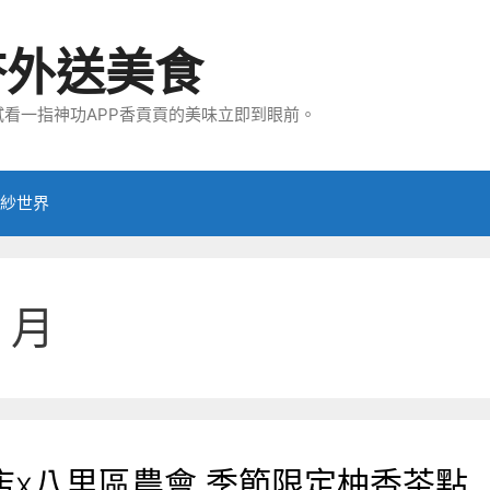
夯外送美食
看一指神功APP香貢貢的美味立即到眼前。
紗世界
8 月
x八里區農會 季節限定柚香茶點