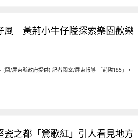
仔風 黃荊小牛仔隘探索樂園歡樂
(圖/屏東縣政府提供) 記者闕玄/屏東報導 「荊隘185」，
堅瓷之都「鶯歌紅」引人看見地方