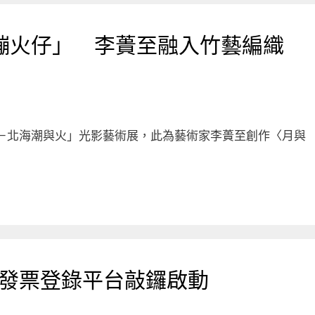
蹦火仔」 李蕢至融入竹藝編織
閃－北海潮與火」光影藝術展，此為藝術家李蕢至創作〈月與
 發票登錄平台敲鑼啟動