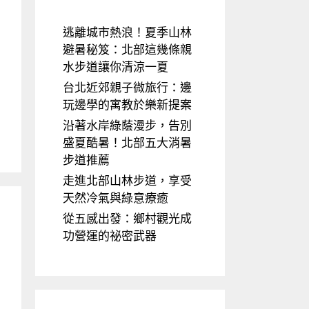
逃離城市熱浪！夏季山林
避暑秘笈：北部這幾條親
水步道讓你清涼一夏
台北近郊親子微旅行：邊
玩邊學的寓教於樂新提案
沿著水岸綠蔭漫步，告別
盛夏酷暑！北部五大消暑
步道推薦
走進北部山林步道，享受
天然冷氣與綠意療癒
從五感出發：鄉村觀光成
功營運的祕密武器