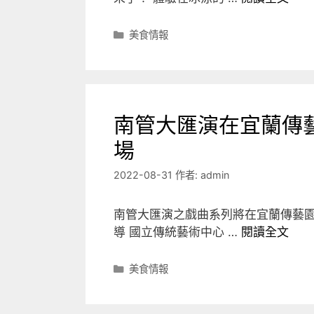
分
美食情報
類
南管大匯演在宜蘭傳藝
場
2022-08-31
作者:
admin
南管大匯演之戲曲系列將在宜蘭傳藝園
導 國立傳統藝術中心 …
閱讀全文
分
美食情報
類