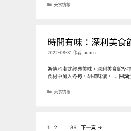
分
美食情報
類
時間有味：深利美食
2022-08-31
作者:
admin
為傳承潮式經典美味，深利美食館堅
食材中加入冬筍，胡椒味濃， …
閱讀
分
美食情報
類
頁
頁
頁
1
2
...
36
下一頁
→