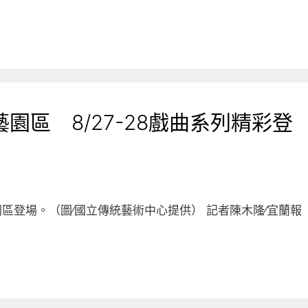
園區 8/27-28戲曲系列精彩登
區登場。（圖∕國立傳統藝術中心提供） 記者陳木隆∕宜蘭報