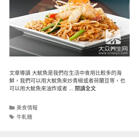
文章導讀 大魷魚是我們在生活中食用比較多的海
鮮，我們可以用大魷魚來炒青椒或者荷蘭豆等，也
可以用大魷魚來油炸或者 …
閱讀全文
分
美食情報
類
標
牛軋糖
籤