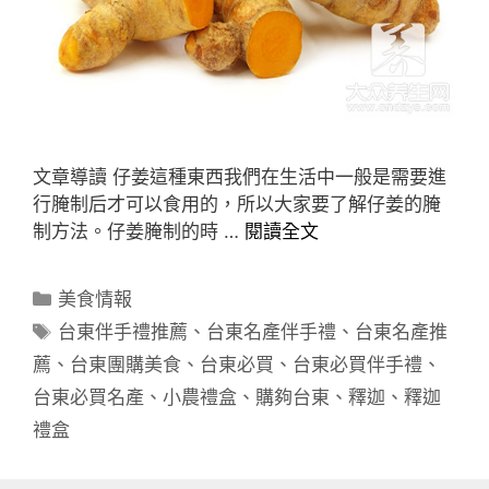
文章導讀 仔姜這種東西我們在生活中一般是需要進
行腌制后才可以食用的，所以大家要了解仔姜的腌
制方法。仔姜腌制的時 …
閱讀全文
分
美食情報
類
標
台東伴手禮推薦
、
台東名產伴手禮
、
台東名產推
籤
薦
、
台東團購美食
、
台東必買
、
台東必買伴手禮
、
台東必買名產
、
小農禮盒
、
購夠台東
、
釋迦
、
釋迦
禮盒