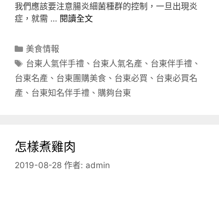
我們應該要注意腸炎細菌種群的控制，一旦出現炎
症，就需 …
閱讀全文
分
美食情報
類
標
台東人氣伴手禮
、
台東人氣名產
、
台東伴手禮
、
籤
台東名產
、
台東團購美食
、
台東必買
、
台東必買名
產
、
台東知名伴手禮
、
購夠台東
怎樣煮雞肉
2019-08-28
作者:
admin