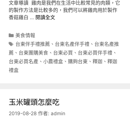
文章導讀 雞肉是我們在生活中比較常見的肉類，它
的製作方法是比較多的，我們可以將雞肉用於製作
香菇雞白 …
閱讀全文
分
美食情報
類
標
台東伴手禮推薦
、
台東名產伴手禮
、
台東名產推
籤
薦
、
台東團購美食
、
台東必買
、
台東必買伴手禮
、
台東必買名產
、
小農禮盒
、
購夠台東
、
釋迦
、
釋迦
禮盒
玉米罐頭怎麼吃
2019-08-28
作者:
admin