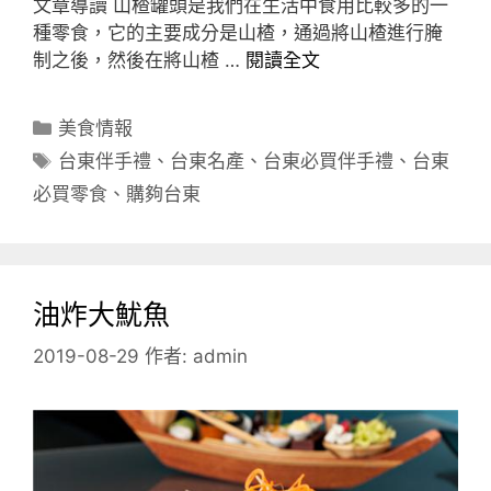
文章導讀 山楂罐頭是我們在生活中食用比較多的一
種零食，它的主要成分是山楂，通過將山楂進行腌
制之後，然後在將山楂 …
閱讀全文
分
美食情報
類
標
台東伴手禮
、
台東名產
、
台東必買伴手禮
、
台東
籤
必買零食
、
購夠台東
油炸大魷魚
2019-08-29
作者:
admin