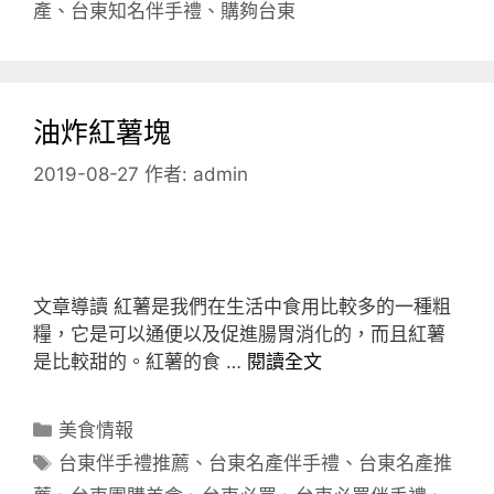
產
、
台東知名伴手禮
、
購夠台東
油炸紅薯塊
2019-08-27
作者:
admin
文章導讀 紅薯是我們在生活中食用比較多的一種粗
糧，它是可以通便以及促進腸胃消化的，而且紅薯
是比較甜的。紅薯的食 …
閱讀全文
分
美食情報
類
標
台東伴手禮推薦
、
台東名產伴手禮
、
台東名產推
籤