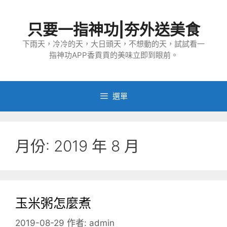
跳
至
只要一指神功|夯外送美食
主
要
下雨天，冷冷的天，大日頭天，不想動的天，試試看一
指神功APP香貢貢的美味立即到眼前。
內
容
選單
月份:
2019 年 8 月
玉米粥怎麼煮
2019-08-29
作者:
admin