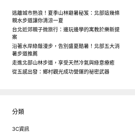
逃離城市熱浪！夏季山林避暑秘笈：北部這幾條
親水步道讓你清涼一夏
台北近郊親子微旅行：邊玩邊學的寓教於樂新提
案
沿著水岸綠蔭漫步，告別盛夏酷暑！北部五大消
暑步道推薦
走進北部山林步道，享受天然冷氣與綠意療癒
從五感出發：鄉村觀光成功營運的祕密武器
分類
3C資訊