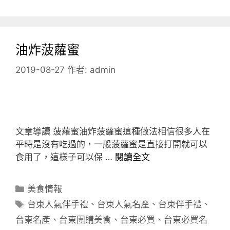
籤
油炸菠蘿蜜
2019-08-27
作者:
admin
文章導讀 菠蘿蜜油炸菠蘿蜜這種做法相信很多人在
平時是沒有吃過的，一般菠蘿蜜是直接打開就可以
食用了，這樣子可以保 …
閱讀全文
分
美食情報
類
標
台東人氣伴手禮
、
台東人氣名產
、
台東伴手禮
、
籤
台東名產
、
台東團購美食
、
台東必買
、
台東必買名