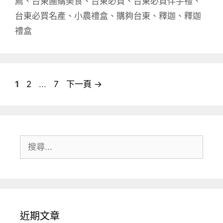
薦
、
台東團購美食
、
台東必買
、
台東必買伴手禮
、
台東必買名產
、
小農禮盒
、
購夠台東
、
釋迦
、
釋迦
禮盒
頁
頁
頁
1
2
...
7
下一頁
→
面
面
面
搜
尋:
近期文章