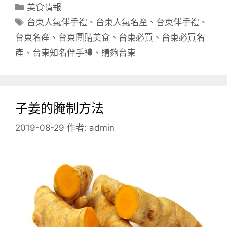
分
美食情報
類
標
台東人氣伴手禮
、
台東人氣名產
、
台東伴手禮
、
籤
台東名產
、
台東團購美食
、
台東必買
、
台東必買名
產
、
台東知名伴手禮
、
購夠台東
子姜的腌制方法
2019-08-29
作者:
admin