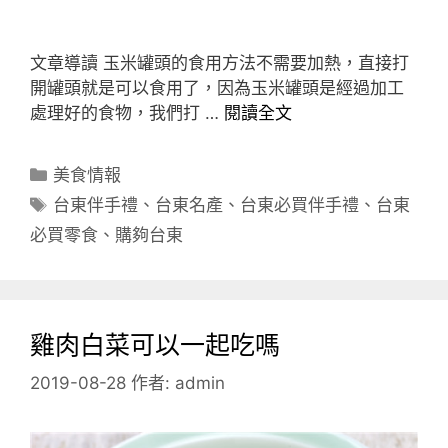
文章導讀 玉米罐頭的食用方法不需要加熱，直接打
開罐頭就是可以食用了，因為玉米罐頭是經過加工
處理好的食物，我們打 …
閱讀全文
分
美食情報
類
標
台東伴手禮
、
台東名產
、
台東必買伴手禮
、
台東
籤
必買零食
、
購夠台東
雞肉白菜可以一起吃嗎
2019-08-28
作者:
admin