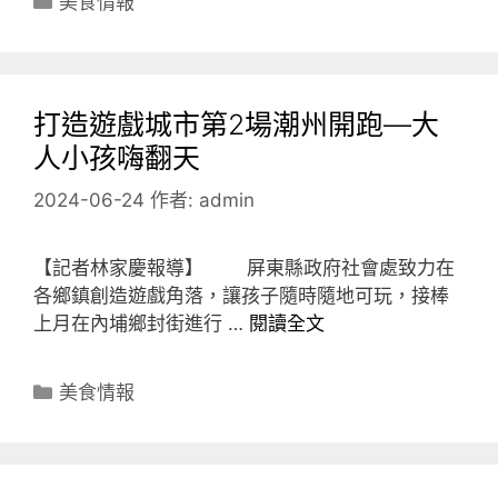
美食情報
類
打造遊戲城市第2場潮州開跑—大
人小孩嗨翻天
2024-06-24
作者:
admin
【記者林家慶報導】 屏東縣政府社會處致力在
各鄉鎮創造遊戲角落，讓孩子隨時隨地可玩，接棒
上月在內埔鄉封街進行 …
閱讀全文
分
美食情報
類