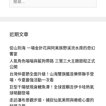
尋:
近期文章
從山到海 一場金針花與阿美族野溪流水席的奇幻
饗宴
人氣角色喵喵與藍狗帶路 三鶯三大主題遊程正式
公開
台灣仲夏節全面升級！山海雙旗艦音樂祭聯手登
場，今夏最強活動一次看
巨型千陽號現身鯉魚潭！全球首顆吉伊卡哇熱氣
球萌翻登場
走訪瀑布景觀步道，捕捉仙氣美照與療癒心靈的