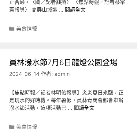
正合適。〈圖／記者翻攝〉 〈焦點時報／記者蔡宗
憲報導〉 高屏山城迎 …
閱讀全文
分
美食情報
類
員林潑水節7月6日龍燈公園登場
2024-06-14
作者:
admin
【焦點時報／記者林明佑報導】炎炎夏日來臨，正
是玩水的好時機。每年暑假，員林青商會都會舉辦
潑水節活動，這項活動已 …
閱讀全文
分
美食情報
類