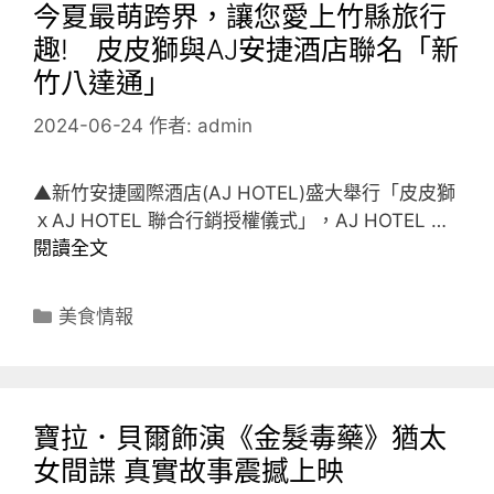
今夏最萌跨界，讓您愛上竹縣旅行
趣! 皮皮獅與AJ安捷酒店聯名「新
竹八達通」
2024-06-24
作者:
admin
▲新竹安捷國際酒店(AJ HOTEL)盛大舉行「皮皮獅
ｘAJ HOTEL 聯合行銷授權儀式」，AJ HOTEL …
閱讀全文
分
美食情報
類
寶拉．貝爾飾演《金髮毒藥》猶太
女間諜 真實故事震撼上映