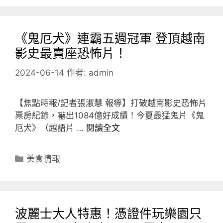
《鬼厄犬》連霸五週冠軍 登頂越南
影史最賣座恐怖片！
2024-06-14
作者:
admin
【焦點時報/記者張淑慧 報導】打破越南影史恐怖片
票房紀錄，嚇出1084億好成績！今夏最猛鬼片《鬼
厄犬》（越語片 …
閱讀全文
分
美食情報
類
波麗士大人特惠！憑證件玩樂園只