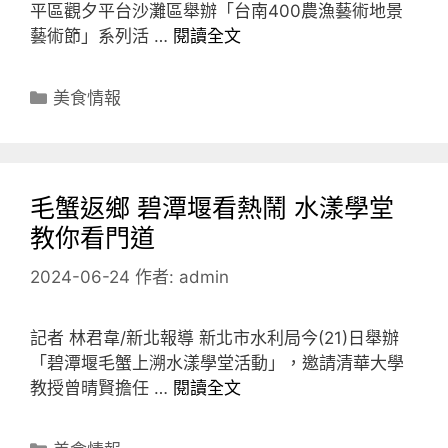
平區觀夕平台沙灘區舉辦「台南400農漁藝術地景
藝術節」系列活 …
閱讀全文
分
美食情報
類
毛蟹返鄉 碧潭堰看熱鬧 水漾學堂
教你看門道
2024-06-24
作者:
admin
記者 林君韋/新北報導 新北市水利局今(21)日舉辦
「碧潭堰毛蟹上溯水漾學堂活動」，邀請清華大學
教授曾晴賢擔任 …
閱讀全文
分