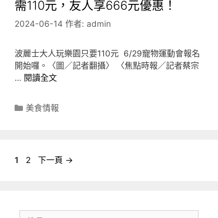
需110元，友人享666元優惠！
2024-06-14
作者:
admin
波麗士大人玩樂園只要110元 6/29寵物運動會報名
開始囉。〈圖／記者翻攝〉 〈焦點時報／記者蔡宗
…
閱讀全文
分
美食情報
類
頁
頁
1
2
下一頁
→
面
面
搜