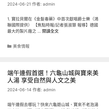
2024-06-21
作者:
admin
1. 寶拉貝爾在《金髮毒藥》中首次獻唱爵士樂（鴻
聯國際提供） 【焦點時報/記者張淑慧 報導】德國
最大的製片廠之 …
閱讀全文
分
美食情報
類
端午連假首選！六龜山城與寶來美
人湯 享受自然與人文之美
2024-06-14
作者:
admin
端午連假去哪玩？快來六龜遊山城、寶來不老泡湯