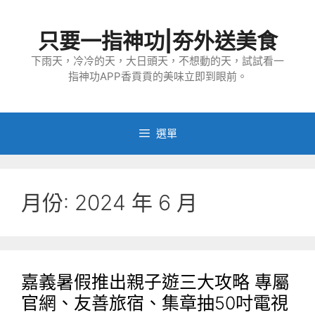
跳
至
只要一指神功|夯外送美食
主
要
下雨天，冷冷的天，大日頭天，不想動的天，試試看一
指神功APP香貢貢的美味立即到眼前。
內
容
選單
月份:
2024 年 6 月
嘉義暑假推出親子遊三大攻略 專屬
官網、友善旅宿、集章抽50吋電視