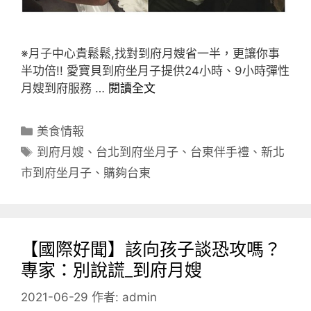
※月子中心貴鬆鬆,找對到府月嫂省一半，更讓你事
半功倍!! 愛寶貝到府坐月子提供24小時、9小時彈性
月嫂到府服務 …
閱讀全文
分
美食情報
類
標
到府月嫂
、
台北到府坐月子
、
台東伴手禮
、
新北
籤
市到府坐月子
、
購夠台東
【國際好聞】該向孩子談恐攻嗎？
專家：別說謊_到府月嫂
2021-06-29
作者:
admin