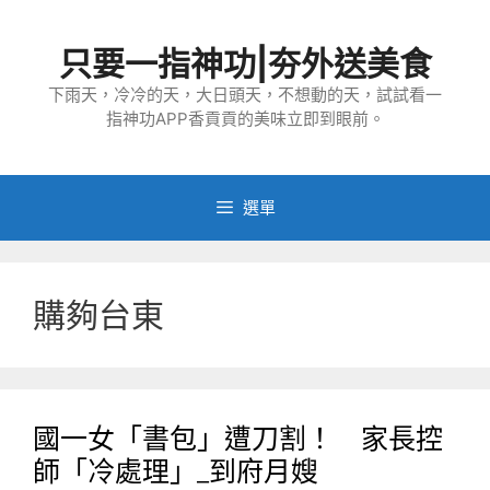
跳
至
只要一指神功|夯外送美食
主
要
下雨天，冷冷的天，大日頭天，不想動的天，試試看一
指神功APP香貢貢的美味立即到眼前。
內
容
選單
購夠台東
國一女「書包」遭刀割！ 家長控
師「冷處理」_到府月嫂