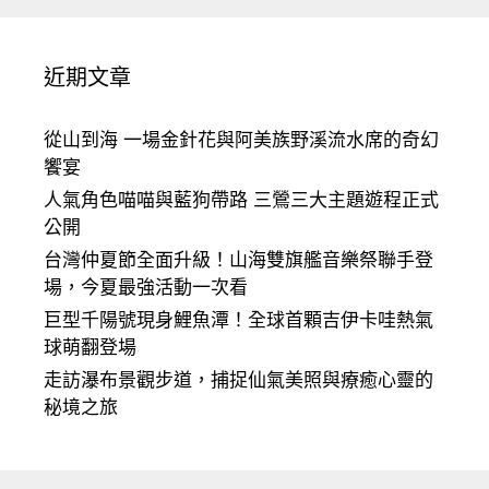
近期文章
從山到海 一場金針花與阿美族野溪流水席的奇幻
饗宴
人氣角色喵喵與藍狗帶路 三鶯三大主題遊程正式
公開
台灣仲夏節全面升級！山海雙旗艦音樂祭聯手登
場，今夏最強活動一次看
巨型千陽號現身鯉魚潭！全球首顆吉伊卡哇熱氣
球萌翻登場
走訪瀑布景觀步道，捕捉仙氣美照與療癒心靈的
秘境之旅