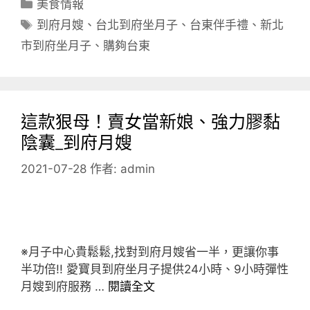
分
美食情報
類
標
到府月嫂
、
台北到府坐月子
、
台東伴手禮
、
新北
籤
市到府坐月子
、
購夠台東
這款狠母！賣女當新娘、強力膠黏
陰囊_到府月嫂
2021-07-28
作者:
admin
※月子中心貴鬆鬆,找對到府月嫂省一半，更讓你事
半功倍!! 愛寶貝到府坐月子提供24小時、9小時彈性
月嫂到府服務 …
閱讀全文