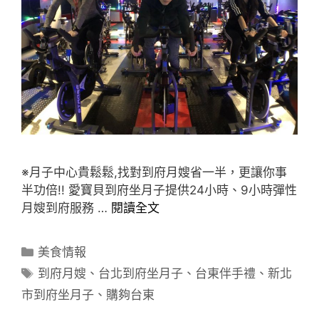
※月子中心貴鬆鬆,找對到府月嫂省一半，更讓你事
半功倍!! 愛寶貝到府坐月子提供24小時、9小時彈性
月嫂到府服務 …
閱讀全文
分
美食情報
類
標
到府月嫂
、
台北到府坐月子
、
台東伴手禮
、
新北
籤
市到府坐月子
、
購夠台東