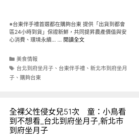
※台東伴手禮首選都在購夠台東 提供「出貨到都會
區24小時到貨」保證新鮮，共同提昇農產價值與安
心消費、環境永續… …
閱讀全文
分
美食情報
類
標
台北到府坐月子
、
台東伴手禮
、
新北市到府坐月
籤
子
、
購夠台東
全裸父性侵女兒51次 童：小鳥看
到不想看_台北到府坐月子,新北市
到府坐月子