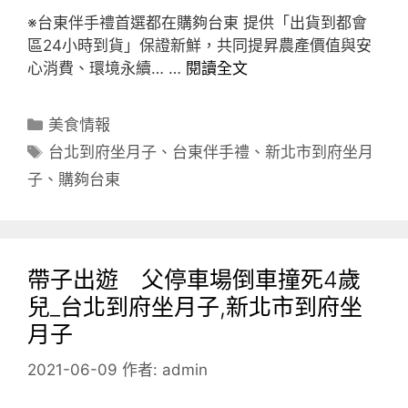
※台東伴手禮首選都在購夠台東 提供「出貨到都會
區24小時到貨」保證新鮮，共同提昇農產價值與安
心消費、環境永續… …
閱讀全文
分
美食情報
類
標
台北到府坐月子
、
台東伴手禮
、
新北市到府坐月
籤
子
、
購夠台東
帶子出遊 父停車場倒車撞死4歲
兒_台北到府坐月子,新北市到府坐
月子
2021-06-09
作者:
admin