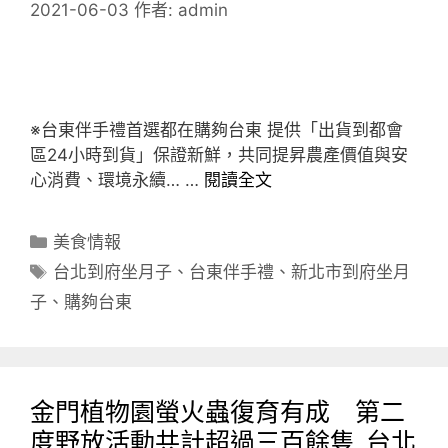
2021-06-03
作者:
admin
※台東伴手禮首選都在購夠台東 提供「出貨到都會
區24小時到貨」保證新鮮，共同提昇農產價值與安
心消費、環境永續… …
閱讀全文
分
美食情報
類
標
台北到府坐月子
、
台東伴手禮
、
新北市到府坐月
籤
子
、
購夠台東
金門植物園螢火蟲復育有成 第二
度野放活動共計超過三百餘隻_台北