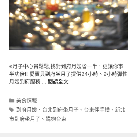
※月子中心貴鬆鬆,找對到府月嫂省一半，更讓你事
半功倍!! 愛寶貝到府坐月子提供24小時、9小時彈性
月嫂到府服務 …
閱讀全文
分
美食情報
類
標
到府月嫂
、
台北到府坐月子
、
台東伴手禮
、
新北
籤
市到府坐月子
、
購夠台東