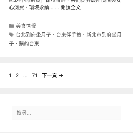
區24小時到貨」保證新鮮，共同提昇農產價值與安
心消費、環境永續… …
閱讀全文
分
美食情報
類
標
台北到府坐月子
、
台東伴手禮
、
新北市到府坐月
籤
子
、
購夠台東
頁
頁
頁
1
2
...
71
下一頁
→
面
面
面
搜
尋: