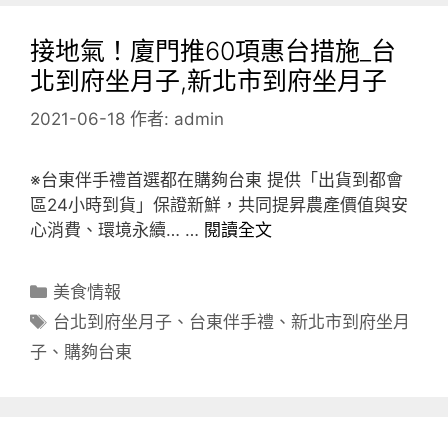
接地氣！廈門推60項惠台措施_台
北到府坐月子,新北市到府坐月子
2021-06-18
作者:
admin
※台東伴手禮首選都在購夠台東 提供「出貨到都會
區24小時到貨」保證新鮮，共同提昇農產價值與安
心消費、環境永續… …
閱讀全文
分
美食情報
類
標
台北到府坐月子
、
台東伴手禮
、
新北市到府坐月
籤
子
、
購夠台東