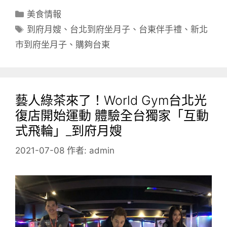
分
美食情報
類
標
到府月嫂
、
台北到府坐月子
、
台東伴手禮
、
新北
籤
市到府坐月子
、
購夠台東
藝人綠茶來了！World Gym台北光
復店開始運動 體驗全台獨家「互動
式飛輪」_到府月嫂
2021-07-08
作者:
admin