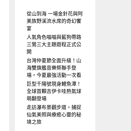
從山到海 一場金針花與阿
美族野溪流水席的奇幻饗
宴
人氣角色喵喵與藍狗帶路
三鶯三大主題遊程正式公
開
台灣仲夏節全面升級！山
海雙旗艦音樂祭聯手登
場，今夏最強活動一次看
巨型千陽號現身鯉魚潭！
全球首顆吉伊卡哇熱氣球
萌翻登場
走訪瀑布景觀步道，捕捉
仙氣美照與療癒心靈的秘
境之旅