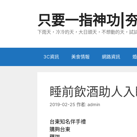
跳
至
只要一指神功|
主
要
下雨天，冷冷的天，大日頭天，不想動的天，試試
內
容
3C資訊
美食情報
網路資訊
婚
睡前飲酒助人入
2019-02-25
作者:
admin
台東知名伴手禮
購夠台東