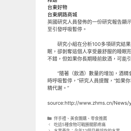
釋迦
台東好物
台東網路商城
英國研究人員發佈的一份研究報告顯
至引發呼吸暫停。
研究小組在分析100多項研究結果
眠，卻剝奪這個人享受最舒服的睡眠形
不錯，但如果你長期睡前飲酒，可能引
“隨著（飲酒）數量的增加，酒精會
時呼吸暫停，”研究人員提醒，“如果
精代謝。”
source:http://www.zhms.cn/News/
分
伴手禮
、
美食團購
、
零食推薦
類
吃這5種食物可戰勝關節疼痛
水果養生：全年12個月最該吃的水果