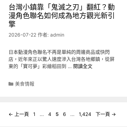
台灣小鎮靠「鬼滅之刃」翻紅？動
漫角色聯名如何成為地方觀光新引
擎
2026-07-22
作者:
admin
日本動漫角色聯名不再是單純的周邊商品或快閃
店，近年來正以驚人速度滲入台灣各地鄉鎮，從屏
東的「寶可夢」彩繪稻田到 …
閱讀全文
分
美食情報
類
頁
頁
頁
頁
頁
←
上一頁
1
...
4
5
6
...
1,424
下一頁
→
面
面
面
面
面