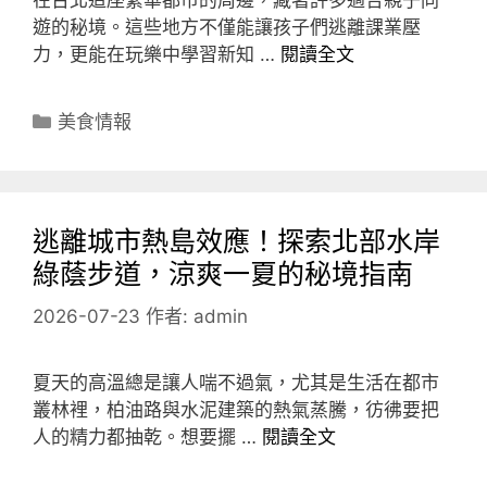
在台北這座繁華都市的周邊，藏著許多適合親子同
遊的秘境。這些地方不僅能讓孩子們逃離課業壓
力，更能在玩樂中學習新知 …
閱讀全文
分
美食情報
類
逃離城市熱島效應！探索北部水岸
綠蔭步道，涼爽一夏的秘境指南
2026-07-23
作者:
admin
夏天的高溫總是讓人喘不過氣，尤其是生活在都市
叢林裡，柏油路與水泥建築的熱氣蒸騰，彷彿要把
人的精力都抽乾。想要擺 …
閱讀全文