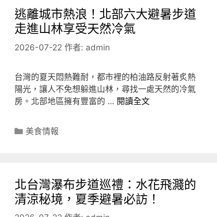
逃離城市熱浪！北部六大避暑步道
走進山林享受天然冷氣
2026-07-22
作者:
admin
台灣的夏天悶熱難耐，都市裡的柏油路反射著炙熱
陽光，讓人不免想躲進山林，尋找一處天然的冷氣
房。北部地區擁有豐富的 …
閱讀全文
分
美食情報
類
北台灣瀑布步道巡禮：水花飛濺的
清涼秘境，夏季避暑必訪！