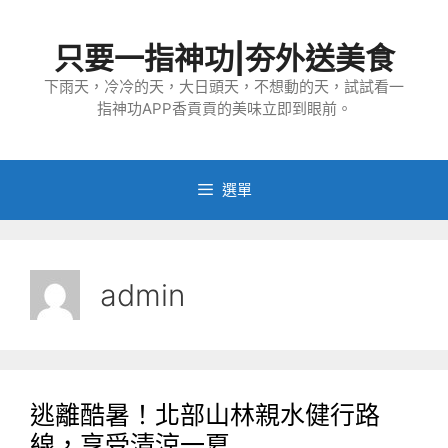
跳
至
只要一指神功|夯外送美食
主
要
下雨天，冷冷的天，大日頭天，不想動的天，試試看一
指神功APP香貢貢的美味立即到眼前。
內
容
選單
admin
逃離酷暑！北部山林親水健行路
線，享受清涼一夏