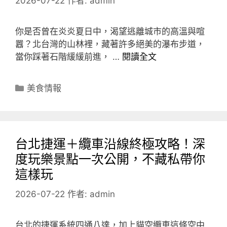
2026-07-22
作者:
admin
你是否曾在炎炎夏日中，渴望逃離城市的高溫與喧
囂？北台灣的山林裡，藏著許多絕美的瀑布步道，
當你踩著石階緩緩前進， …
閱讀全文
分
美食情報
類
台北捷運＋纜車沿線終極攻略！深
度玩樂景點一次公開，不藏私帶你
這樣玩
2026-07-22
作者:
admin
台北的捷運系統四通八達，加上貓空纜車這條空中