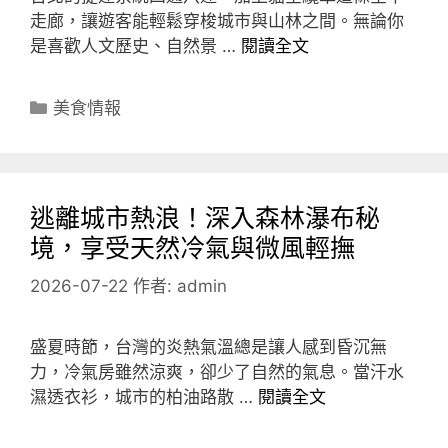
走廊，讓遊客能輕鬆穿梭城市與山林之間。無論你
是喜歡人文歷史、自然景 …
閱讀全文
分
美食情報
類
逃離城市熱浪！深入森林瀑布秘
境，享受天然冷氣與微風輕撫
2026-07-22
作者:
admin
盛夏時節，台灣的炎熱氣溫總是讓人感到昏沉無
力，冷氣房雖然涼爽，卻少了自然的氣息。當汗水
濕透衣衫，城市的柏油路散 …
閱讀全文