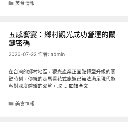
分
美食情報
類
五感饗宴：鄉村觀光成功營運的關
鍵密碼
2026-07-22
作者:
admin
在台灣的鄉村地區，觀光產業正面臨轉型升級的關
鍵時刻。傳統的走馬看花式旅遊已無法滿足現代遊
客對深度體驗的渴望，取 …
閱讀全文
分
美食情報
類