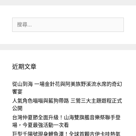
搜
尋:
近期文章
從山到海 一場金針花與阿美族野溪流水席的奇幻
饗宴
人氣角色喵喵與藍狗帶路 三鶯三大主題遊程正式
公開
台灣仲夏節全面升級！山海雙旗艦音樂祭聯手登
場，今夏最強活動一次看
巨型千陽號現身鯉魚潭！全球首顆吉伊卡哇熱氣