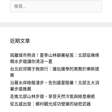
搜
尋:
近期文章
逃離城市熱浪！夏季山林避暑秘笈：北部這幾條
親水步道讓你清涼一夏
台北近郊親子微旅行：邊玩邊學的寓教於樂新提
案
沿著水岸綠蔭漫步，告別盛夏酷暑！北部五大消
暑步道推薦
走進北部山林步道，享受天然冷氣與綠意療癒
從五感出發：鄉村觀光成功營運的祕密武器