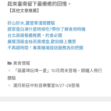
起來臺南留下最療癒的回憶。
【其他文章推薦】
好山好水,
露營車
漫遊體驗
膠原蛋白凍
什麼時候吃?帶你了解食用時機
台北高級餐廳
推薦・約會必選
嚴選頂級金絲
燕窩
禮盒
,歡迎線上購買
不再趕時間！專業
機場接送
服務為你把關
分
美食情報
類
「葫蘆埤玩埤一夏」10月周末登場，鋼鐵人飛行
體驗
潮月新莊中秋音樂饗宴9/27-28登場