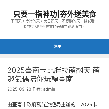
跳
至
只要一指神功|夯外送美食
主
要
下雨天，冷冷的天，大日頭天，不想動的天，試試看一
指神功APP香貢貢的美味立即到眼前。
內
容
選單
2025臺南卡比胖拉萌翻天 萌
趣氣偶陪你玩轉臺南
2025-09-28
作者:
admin
由臺南市政府觀光旅遊局主辦的「2025卡