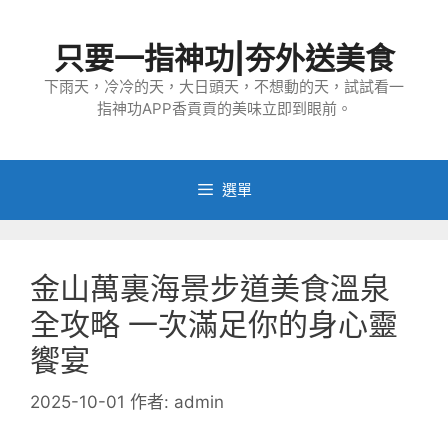
跳
至
只要一指神功|夯外送美食
主
要
下雨天，冷冷的天，大日頭天，不想動的天，試試看一
指神功APP香貢貢的美味立即到眼前。
內
容
選單
金山萬裏海景步道美食溫泉
全攻略 一次滿足你的身心靈
饗宴
2025-10-01
作者:
admin