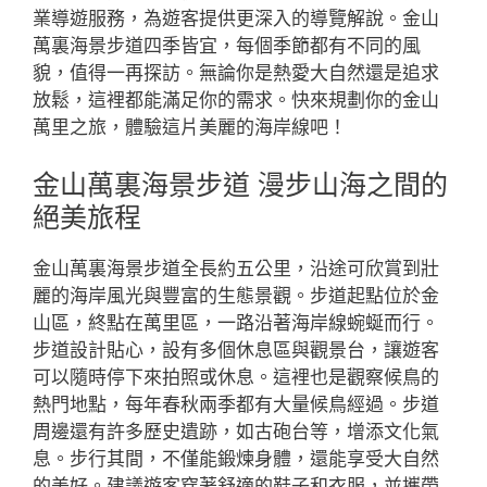
業導遊服務，為遊客提供更深入的導覽解說。金山
萬裏海景步道四季皆宜，每個季節都有不同的風
貌，值得一再探訪。無論你是熱愛大自然還是追求
放鬆，這裡都能滿足你的需求。快來規劃你的金山
萬里之旅，體驗這片美麗的海岸線吧！
金山萬裏海景步道 漫步山海之間的
絕美旅程
金山萬裏海景步道全長約五公里，沿途可欣賞到壯
麗的海岸風光與豐富的生態景觀。步道起點位於金
山區，終點在萬里區，一路沿著海岸線蜿蜒而行。
步道設計貼心，設有多個休息區與觀景台，讓遊客
可以隨時停下來拍照或休息。這裡也是觀察候鳥的
熱門地點，每年春秋兩季都有大量候鳥經過。步道
周邊還有許多歷史遺跡，如古砲台等，增添文化氣
息。步行其間，不僅能鍛煉身體，還能享受大自然
的美好。建議遊客穿著舒適的鞋子和衣服，並攜帶