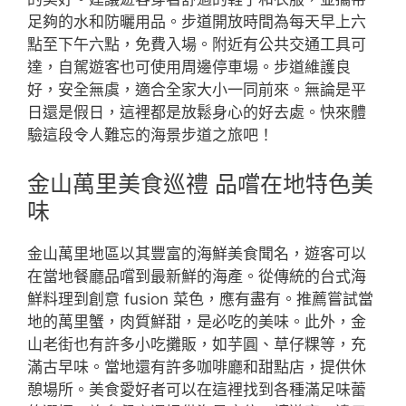
足夠的水和防曬用品。步道開放時間為每天早上六
點至下午六點，免費入場。附近有公共交通工具可
達，自駕遊客也可使用周邊停車場。步道維護良
好，安全無虞，適合全家大小一同前來。無論是平
日還是假日，這裡都是放鬆身心的好去處。快來體
驗這段令人難忘的海景步道之旅吧！
金山萬里美食巡禮 品嚐在地特色美
味
金山萬里地區以其豐富的海鮮美食聞名，遊客可以
在當地餐廳品嚐到最新鮮的海產。從傳統的台式海
鮮料理到創意 fusion 菜色，應有盡有。推薦嘗試當
地的萬里蟹，肉質鮮甜，是必吃的美味。此外，金
山老街也有許多小吃攤販，如芋圓、草仔粿等，充
滿古早味。當地還有許多咖啡廳和甜點店，提供休
憩場所。美食愛好者可以在這裡找到各種滿足味蕾