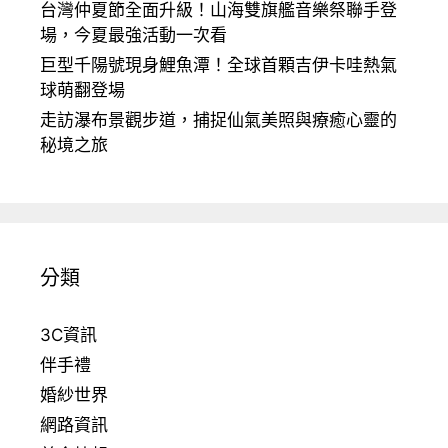
台灣仲夏節全面升級！山海雙旗艦音樂祭聯手登
場，今夏最強活動一次看
巨型千陽號現身鯉魚潭！全球首顆吉伊卡哇熱氣
球萌翻登場
走訪瀑布景觀步道，捕捉仙氣美照與療癒心靈的
秘境之旅
分類
3C資訊
伴手禮
婚紗世界
網路資訊