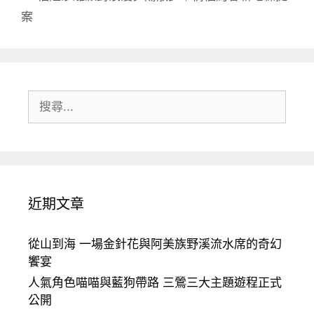
案
搜
尋:
近期文章
從山到海 一場金針花與阿美族野溪流水席的奇幻
饗宴
人氣角色喵喵與藍狗帶路 三鶯三大主題遊程正式
公開