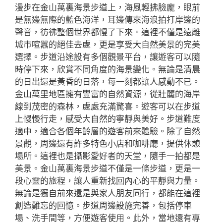
漫步在金山萬裏海景步道上，海風輕拂臉龐，眼前
是無邊無際的藍色海洋，耳邊傳來海浪拍打岸邊的
聲音，彷彿整個世界都慢了下來。這裡不僅是遠離
城市喧囂的絕佳去處，更是享受大自然美景的完美
選擇。步道沿途設有多個觀景平台，讓遊客可以隨
時停下來，欣賞不同角度的海景變化。無論是清晨
的日出還是黃昏的日落，每一刻都讓人感動不已。
金山萬里地區擁有豐富的自然資源，從壯麗的海岸
線到茂密的森林，處處充滿驚喜。遊客可以在步道
上慢慢行走，感受大自然的寧靜與美好。步道難度
適中，適合各個年齡層的遊客前來體驗。除了自然
景觀，周邊還有許多特色小店和咖啡廳，提供休憩
場所。這裡也是攝影愛好者的天堂，隨手一拍都是
美景。金山萬裏海景步道不僅是一條步道，更是一
段心靈的旅程，讓人重新找回內心的平靜與力量。
無論是獨自前來還是與家人朋友同行，都能在這裡
創造難忘的回憶。步道周邊設施完善，包括停車
場、洗手間等，方便遊客使用。此外，當地還有專