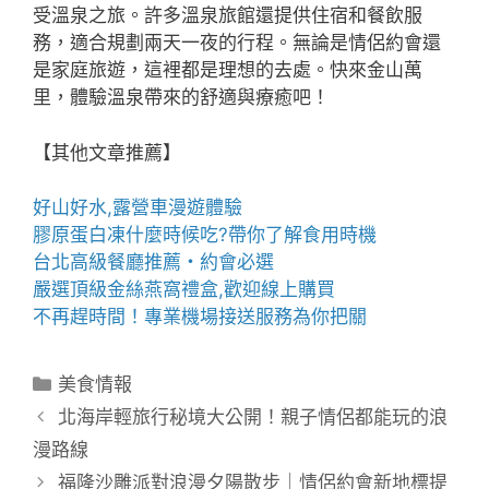
受溫泉之旅。許多溫泉旅館還提供住宿和餐飲服
務，適合規劃兩天一夜的行程。無論是情侶約會還
是家庭旅遊，這裡都是理想的去處。快來金山萬
里，體驗溫泉帶來的舒適與療癒吧！
【其他文章推薦】
好山好水,
露營車
漫遊體驗
膠原蛋白凍
什麼時候吃?帶你了解食用時機
台北高級餐廳
推薦・約會必選
嚴選頂級金絲
燕窩
禮盒
,歡迎線上購買
不再趕時間！專業
機場接送
服務為你把關
分
美食情報
類
北海岸輕旅行秘境大公開！親子情侶都能玩的浪
漫路線
福隆沙雕派對浪漫夕陽散步｜情侶約會新地標提