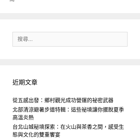
搜
尋:
近期文章
從五感出發：鄉村觀光成功營運的祕密武器
北部清涼避暑步道特輯：這些祕境讓你擺脫夏季
高溫炎熱
台北山城秘境探索：在火山與茶香之間，感受生
態與文化的雙重饗宴