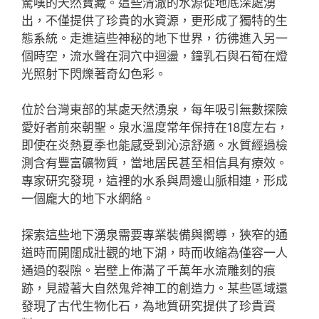
驚嘆的天然寶藏。這些清澈的水源從地底深處湧
出，不僅提供了珍貴的水資源，更形成了獨特的生
態系統。走進這些神秘的地下世界，彷彿進入另一
個時空，流水聲在洞穴中迴盪，鐘乳石與石筍在燈
光照射下閃爍著奇幻色彩。
位於台灣東部的某處天然湧泉，每年吸引無數探險
愛好者前來朝聖。泉水溫度常年保持在18度左右，
即使在炎熱夏季也能感受到沁涼舒適。水質經過檢
測含有豐富礦物質，當地居民甚至相信具有療效。
專家研究發現，這裡的水系與周邊山脈相連，形成
一個龐大的地下水網絡。
探索這些地下湧泉需要專業裝備與嚮導，狹窄的通
道時而開闊成壯觀的地下湖，時而收縮為僅容一人
通過的裂隙。岩壁上佈滿了千萬年水流雕刻的痕
跡，見證著大自然鬼斧神工的創造力。某些區域還
發現了古代生物化石，為地質研究提供了珍貴資