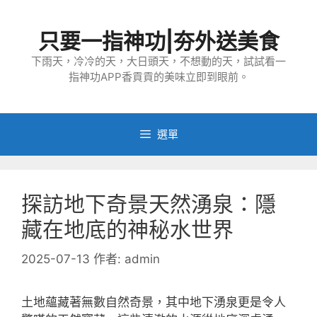
跳
至
只要一指神功|夯外送美食
主
要
下雨天，冷冷的天，大日頭天，不想動的天，試試看一
指神功APP香貢貢的美味立即到眼前。
內
容
選單
探訪地下奇景天然湧泉：隱
藏在地底的神秘水世界
2025-07-13
作者:
admin
土地蘊藏著無數自然奇景，其中地下湧泉更是令人