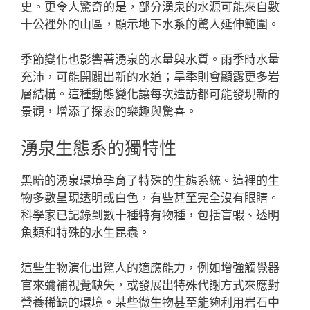
史。更令人驚奇的是，部分湧泉的水源可能來自數
十公裡外的山區，顯示地下水系的驚人延伸範圍。
季節變化也影響著湧泉的水量與水質。雨季時水量
充沛，可能開闢出新的水道；旱季則會顯露更多岩
層結構。這種動態變化讓每次造訪都可能發現新的
景觀，增添了探索的樂趣與驚喜。
湧泉生態系的獨特性
黑暗的湧泉環境孕育了特殊的生態系統。這裡的生
物多數呈現透明或白色，有些甚至完全沒有眼睛。
科學家已記錄到數十種特有物種，包括盲蝦、透明
魚類和特殊的水生昆蟲。
這些生物演化出驚人的適應能力，例如增強觸覺器
官來彌補視覺缺失，或發展出特殊代謝方式來應對
營養稀缺的環境。某些微生物甚至能夠利用岩石中