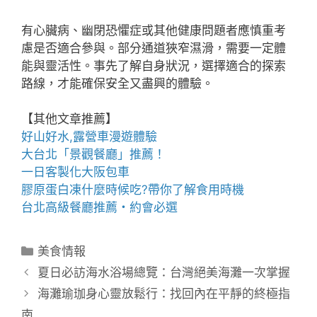
有心臟病、幽閉恐懼症或其他健康問題者應慎重考
慮是否適合參與。部分通道狹窄濕滑，需要一定體
能與靈活性。事先了解自身狀況，選擇適合的探索
路線，才能確保安全又盡興的體驗。
【其他文章推薦】
好山好水,
露營車
漫遊體驗
大台北「
景觀餐廳
」推薦！
一日客製化
大阪包車
膠原蛋白凍
什麼時候吃?帶你了解食用時機
台北高級餐廳
推薦・約會必選
分
美食情報
類
夏日必訪海水浴場總覽：台灣絕美海灘一次掌握
海灘瑜珈身心靈放鬆行：找回內在平靜的終極指
南