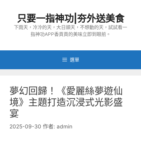
跳
至
只要一指神功|夯外送美食
主
要
下雨天，冷冷的天，大日頭天，不想動的天，試試看一
指神功APP香貢貢的美味立即到眼前。
內
容
選單
夢幻回歸！《愛麗絲夢遊仙
境》主題打造沉浸式光影盛
宴
2025-09-30
作者:
admin