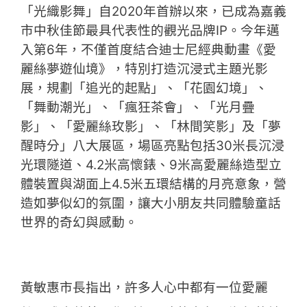
「光織影舞」自2020年首辦以來，已成為嘉義
市中秋佳節最具代表性的觀光品牌IP。今年邁
入第6年，不僅首度結合迪士尼經典動畫《愛
麗絲夢遊仙境》，特別打造沉浸式主題光影
展，規劃「追光的起點」、「花園幻境」、
「舞動潮光」、「瘋狂茶會」、「光月疊
影」、「愛麗絲玫影」、「林間笑影」及「夢
醒時分」八大展區，場區亮點包括30米長沉浸
光環隧道、4.2米高懷錶、9米高愛麗絲造型立
體裝置與湖面上4.5米五環結構的月亮意象，營
造如夢似幻的氛圍，讓大小朋友共同體驗童話
世界的奇幻與感動。
黃敏惠市長指出，許多人心中都有一位愛麗