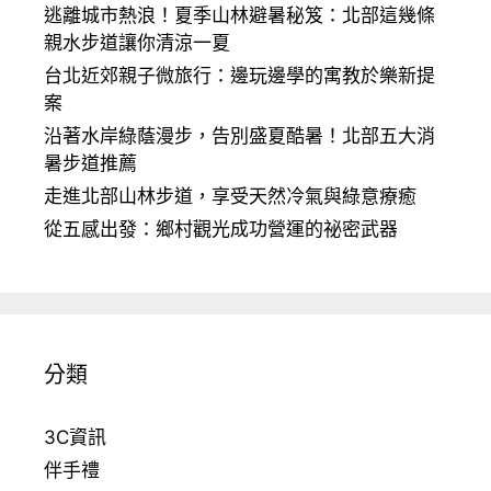
逃離城市熱浪！夏季山林避暑秘笈：北部這幾條
親水步道讓你清涼一夏
台北近郊親子微旅行：邊玩邊學的寓教於樂新提
案
沿著水岸綠蔭漫步，告別盛夏酷暑！北部五大消
暑步道推薦
走進北部山林步道，享受天然冷氣與綠意療癒
從五感出發：鄉村觀光成功營運的祕密武器
分類
3C資訊
伴手禮