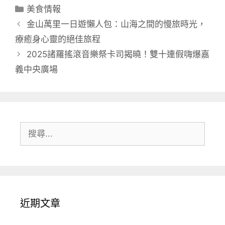
分
美食情報
類
金山萬里一日遊懶人包：山海之間的慢旅時光，
療癒身心靈的絕佳旅程
2025諸羅搖滾音樂祭卡司揭曉！雙十連假嗨爆嘉
義中央廣場
搜
尋:
近期文章