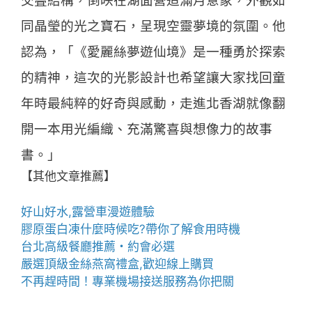
交疊結構，倒映在湖面營造滿月意象，外觀如
同晶瑩的光之寶石，呈現空靈夢境的氛圍。他
認為，「《愛麗絲夢遊仙境》是一種勇於探索
的精神，這次的光影設計也希望讓大家找回童
年時最純粹的好奇與感動，走進北香湖就像翻
開一本用光編織、充滿驚喜與想像力的故事
書。」
【其他文章推薦】
好山好水,
露營車
漫遊體驗
膠原蛋白凍
什麼時候吃?帶你了解食用時機
台北高級餐廳
推薦・約會必選
嚴選頂級金絲
燕窩
禮盒
,歡迎線上購買
不再趕時間！專業
機場接送
服務為你把關