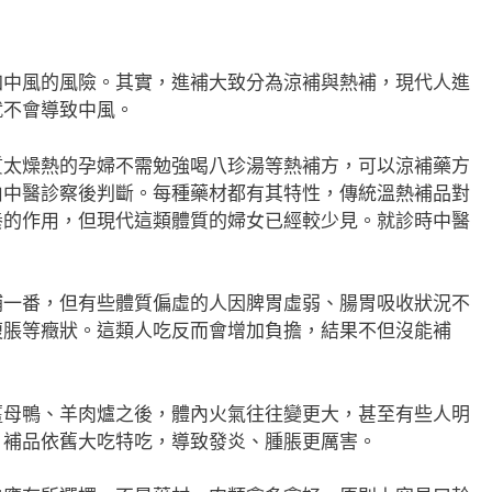
加中風的風險。其實，進補大致分為涼補與熱補，現代人進
就不會導致中風。
燥熱的孕婦不需勉強喝八珍湯等熱補方，可以涼補藥方
由中醫診察後判斷。每種藥材都有其特性，傳統溫熱補品對
養的作用，但現代這類體質的婦女已經較少見。就診時中醫
番，但有些體質偏虛的人因脾胃虛弱、腸胃吸收狀況不
腹脹等癥狀。這類人吃反而會增加負擔，結果不但沒能補
鴨、羊肉爐之後，體內火氣往往變更大，甚至有些人明
，補品依舊大吃特吃，導致發炎、腫脹更厲害。