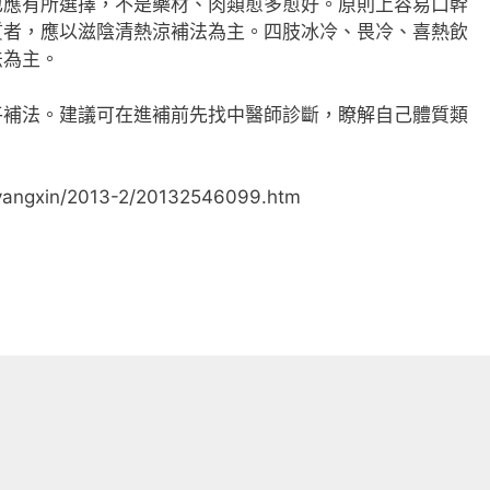
有所選擇，不是藥材、肉類愈多愈好。原則上容易口幹
質者，應以滋陰清熱涼補法為主。四肢冰冷、畏冷、喜熱飲
法為主。
法。建議可在進補前先找中醫師診斷，瞭解自己體質類
yangxin/2013-2/20132546099.htm