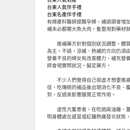
台東人氣名產
台東人氣伴手禮
台東名產伴手禮
有婦產科醫師提醒孕婦，補過頭會增
補未必都需大魚大肉，隻要用對藥材
進補藥方針對個別狀況調整，體質太
為主。不過，涼補、熱補的方向仍須
營養不良的婦女有改善體力、補充營
師會視實際狀況，擬定藥方。
不少人們覺得自己很虛才想要進補一
佳，吃傳統的補品後出現消化不良、
到，反過來影響腸胃正常作用。
虛性亢奮患者，在吃過麻油雞、薑母
明身體處在感冒或紅腫熱痛發炎狀態