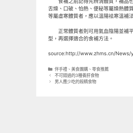
食補之前記得先辨清體質，補品也應
舌燥、口破、怕熱、便秘等屬燥熱體
等屬虛寒體質者，應以溫陽袪寒溫補
正常體質者則可用氣血陰陽並補平補
型，再選擇適合的食補方法。
source:http://www.zhms.cn/News/
分
伴手禮
、
美食團購
、
零食推薦
類
不可錯過的3種養肝食物
男人應少吃的殺精食物