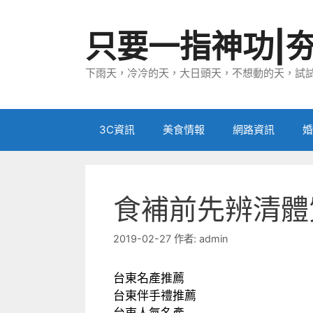
跳
至
只要一指神功|
主
要
下雨天，冷冷的天，大日頭天，不想動的天，試試
內
容
3C資訊
美食情報
網路資訊
婚
食補前先辨清體
2019-02-27
作者:
admin
台東名產推薦
台東伴手禮推薦