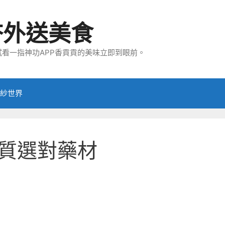
夯外送美食
看一指神功APP香貢貢的美味立即到眼前。
紗世界
質選對藥材