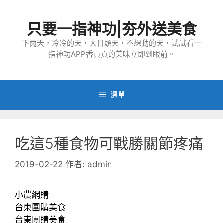
跳
至
只要一指神功|夯外送美食
主
要
下雨天，冷冷的天，大日頭天，不想動的天，試試看一
指神功APP香貢貢的美味立即到眼前。
內
容
選單
吃這5種食物可戰勝關節疼痛
2019-02-22
作者:
admin
小農網購
台東團購美食
台東團購美食