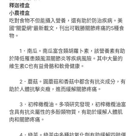
釋迦禮盒
小農禮盒
吃對食物不但能攝入營養，還有助於防治疾病。美
國“關愛網”最新載文，刊出可戰勝關節疼痛的5種食
物。
1．南瓜。南瓜富含類胡蘿卜素，該營養素有助
於降低罹患類風濕關節炎等疾病風險。其中大量的
維生素C也有益骨骼和軟骨健康。
2．蘑菇。圓蘑菇和香菇中都含有抗炎成分，有
助於人體抗擊炎癥，進而緩解關節疼痛。
3．初榨橄欖油。多項研究發現，初榨橄欖油富
含具有抗炎屬性的多酚類物質，有助於緩解人體肌
肉和關節疼痛。
4．綠茶。綠茶中多種抗氧化劑有助緩解四肢僵