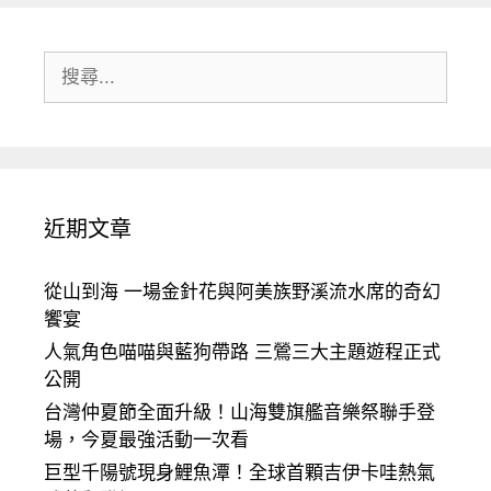
搜
尋:
近期文章
從山到海 一場金針花與阿美族野溪流水席的奇幻
饗宴
人氣角色喵喵與藍狗帶路 三鶯三大主題遊程正式
公開
台灣仲夏節全面升級！山海雙旗艦音樂祭聯手登
場，今夏最強活動一次看
巨型千陽號現身鯉魚潭！全球首顆吉伊卡哇熱氣