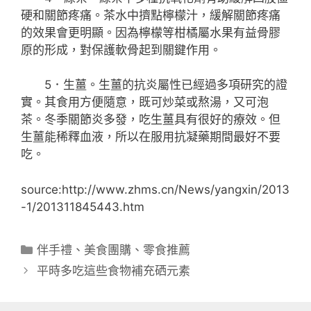
硬和關節疼痛。茶水中擠點檸檬汁，緩解關節疼痛
的效果會更明顯。因為檸檬等柑橘屬水果有益骨膠
原的形成，對保護軟骨起到關鍵作用。
5．生薑。生薑的抗炎屬性已經過多項研究的證
實。其食用方便隨意，既可炒菜或熬湯，又可泡
茶。冬季關節炎多發，吃生薑具有很好的療效。但
生薑能稀釋血液，所以在服用抗凝藥期間最好不要
吃。
source:http://www.zhms.cn/News/yangxin/2013
-1/201311845443.htm
分
伴手禮
、
美食團購
、
零食推薦
類
平時多吃這些食物補充硒元素